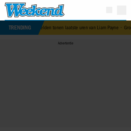
TRENDING
we beelden tonen laatste uren van Liam Payne
•
Groot verdriet voo