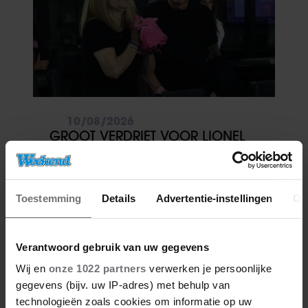
10/08/2026
GROOT VERDRIET VOOR LIONEL
MESSI: VADER JORGE OP 68-
JARIGE LEEFTIJD OVERLEDEN
Toestemming
Details
Advertentie-instellingen
Ov
Verantwoord gebruik van uw gegevens
Wij en
onze 1022 partners
verwerken je persoonlijke
gegevens (bijv. uw IP-adres) met behulp van
technologieën zoals cookies om informatie op uw