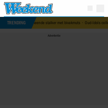
TRENDING
r vermeende stalker met bivakmuts
•
Oud-Idols collega’s en Jim en