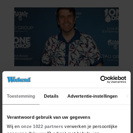
NIET GOED BIJ JE PAASEI’
06/08/2026
FAMILIE PEREZ HILTON DEELT
HOOPVOLLE UPDATE: ‘HIJ KAN
COMMUNICEREN’
Toestemming
Details
Advertentie-instellingen
Ov
Verantwoord gebruik van uw gegevens
Wij en
onze 1022 partners
verwerken je persoonlijke