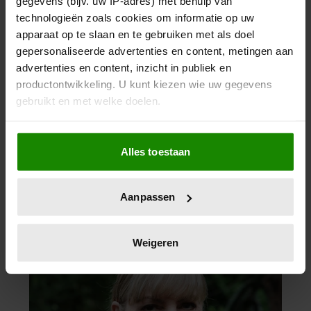
gegevens (bijv. uw IP-adres) met behulp van
technologieën zoals cookies om informatie op uw
apparaat op te slaan en te gebruiken met als doel
gepersonaliseerde advertenties en content, metingen aan
advertenties en content, inzicht in publiek en
productontwikkeling. U kunt kiezen wie uw gegevens
gebruikt en met welke doelen.
Als u het toestaat, willen we ook graag:
Alles toestaan
Informatie verzamelen over uw geografische
locatie, die tot een paar meter nauwkeurig kan zijn
Uw apparaat identificeren door het actief te
Aanpassen
scannen op specifieke eigenschappen (fingerprinting)
Lees meer over hoe uw persoonlijke gegevens worden
verwerkt en stel uw voorkeuren in het
detailgedeelte
in.
Weigeren
U kunt uw toestemming op elk moment wijzigen of
intrekken in de Cookieverklaring.
We gebruiken cookies om content en advertenties te