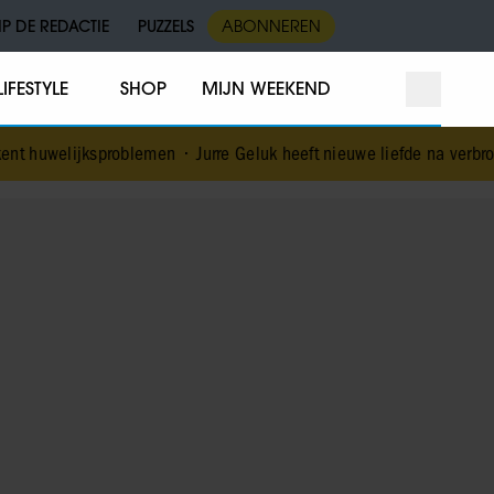
IP DE REDACTIE
PUZZELS
ABONNEREN
LIFESTYLE
SHOP
MIJN WEEKEND
lijksproblemen
•
Jurre Geluk heeft nieuwe liefde na verbroken verlo