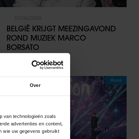
23/06/2026
BELGIË KRIJGT MEEZINGAVOND
ROND MUZIEK MARCO
BORSATO
Muziek
Over
p van technologieën zoals
erde advertenties en content,
en wie uw gegevens gebruikt