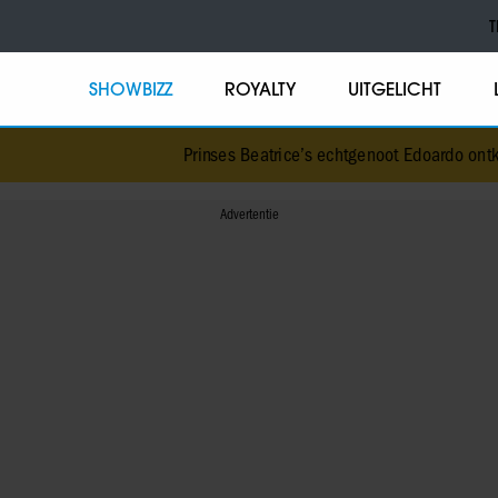
T
SHOWBIZZ
ROYALTY
UITGELICHT
Prinses Beatrice’s echtgenoot Edoardo ontkent huwe