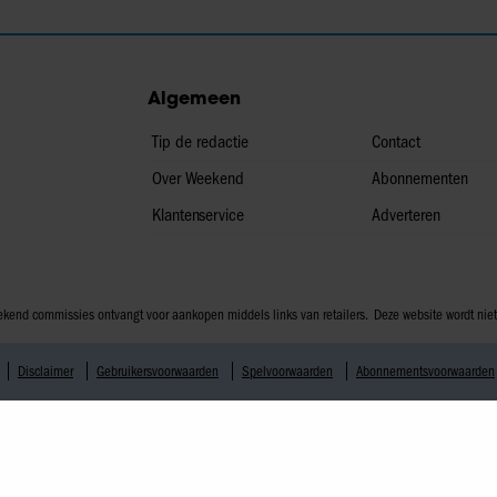
Algemeen
Tip de redactie
Contact
Over Weekend
Abonnementen
Klantenservice
Adverteren
 Weekend commissies ontvangt voor aankopen middels links van retailers. Deze website wordt n
Disclaimer
Gebruikersvoorwaarden
Spelvoorwaarden
Abonnementsvoorwaarden