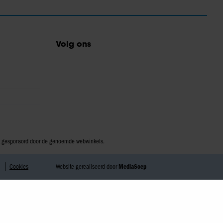
Volg ons
iet gesponsord door de genoemde webwinkels.
Cookies
Website gerealiseerd door
MediaSoep