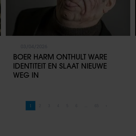
03/04/2026
BOER HARM ONTHULT WARE
IDENTITEIT EN SLAAT NIEUWE
WEG IN
1
2
3
4
5
6
…
65
»
Pagina
Pagina
Pagina
Pagina
Pagina
Pagina
Pagina
Volgende pagina