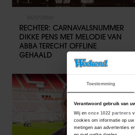
30/07/2026
RECHTER: CARNAVALSNUMMER
DIKKE PENS MET MELODIE VAN
ABBA TERECHT OFFLINE
GEHAALD
Muziek
Toestemming
Verantwoord gebruik van u
Wij en
onze 1022 partners
v
cookies om informatie op uw 
metingen aan advertenties en
en met welke doelen.