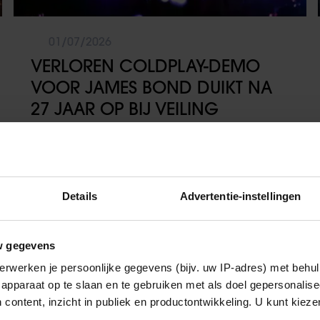
01/07/2026
VERLOREN COLDPLAY-DEMO
VOOR JAMES BOND DUIKT NA
27 JAAR OP BIJ VEILING
Muziek
Details
Advertentie-instellingen
w gegevens
erwerken je persoonlijke gegevens (bijv. uw IP-adres) met behul
apparaat op te slaan en te gebruiken met als doel gepersonalise
 content, inzicht in publiek en productontwikkeling. U kunt kiez