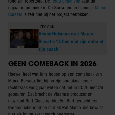
rond zijn repertoire. De
Rood Singalong
gaat dit
najaar in première in De Soeverein in Lommel.
Marco
Borsato
is zelf niet bij het project betrokken.
LEES OOK
Henny Huisman over Marco
Borsato: ‘Ik ben niet zijn vader of
zijn coach’
GEEN COMEBACK IN 2026
Hoewel heel wat fans hopen op een comeback van
Marco Borsato, liet hij na zijn spraakmakende
rechtszaak vorig jaar weten dat het in 2026 niet zal
gebeuren. Dat bracht de Vlaamse producer en
muzikant Bart Claus op ideeën. Bart bedacht een
liveproductie rond de muziek van Marco, die bewust
niet als imitatie-act wordt neergezet.