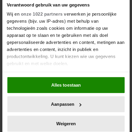
NIET GOED BIJ JE PAASEI’
Verantwoord gebruik van uw gegevens
Wij en
onze 1022 partners
verwerken je persoonlijke
gegevens (bijv. uw IP-adres) met behulp van
technologieën zoals cookies om informatie op uw
apparaat op te slaan en te gebruiken met als doel
gepersonaliseerde advertenties en content, metingen aan
advertenties en content, inzicht in publiek en
productontwikkeling. U kunt kiezen wie uw gegevens
gebruikt en met welke doelen.
06/08/2026
Als u het toestaat, willen we ook graag:
FAMILIE PEREZ HILTON DEELT
Alles toestaan
Informatie verzamelen over uw geografische
HOOPVOLLE UPDATE: ‘HIJ KAN
locatie, die tot een paar meter nauwkeurig kan zijn
COMMUNICEREN’
Uw apparaat identificeren door het actief te
Aanpassen
scannen op specifieke eigenschappen (fingerprinting)
Lees meer over hoe uw persoonlijke gegevens worden
verwerkt en stel uw voorkeuren in het
detailgedeelte
in.
Weigeren
U kunt uw toestemming op elk moment wijzigen of