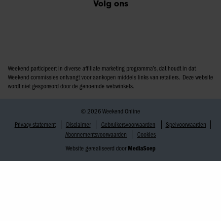
Volg ons
Weekend participeert in diverse affiliate marketing programma’s, dat houdt in dat
Weekend commissies ontvangt voor aankopen middels links van retailers. Deze website
wordt niet gesponsord door de genoemde webwinkels.
© 2026 Weekend Online
Privacy statement
Disclaimer
Gebruikersvoorwaarden
Spelvoorwaarden
Abonnementsvoorwaarden
Cookies
Website gerealiseerd door
MediaSoep