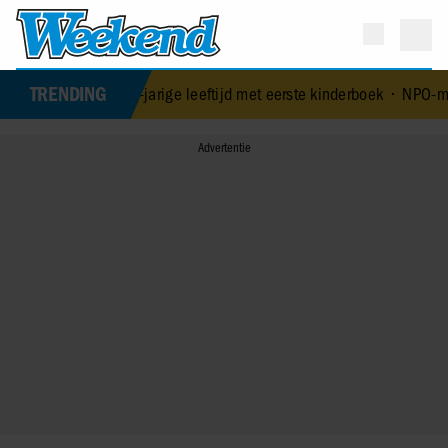
TRENDING
84-jarige leeftijd met eerste kinderboek
•
NPO-manager Menno de Boe