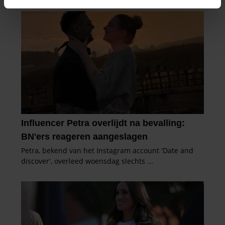
intrekken in de Cookieverklaring.
We gebruiken cookies om content en advertenties te
personaliseren, om functies voor social media te bieden
en om ons websiteverkeer te analyseren. Ook delen we
informatie over uw gebruik van onze site met onze
partners voor social media, adverteren en analyse. Deze
partners kunnen deze gegevens combineren met andere
informatie die u aan ze heeft verstrekt of die ze hebben
verzameld op basis van uw gebruik van hun services. U
gaat akkoord met onze cookies als u onze website blijft
gebruiken.