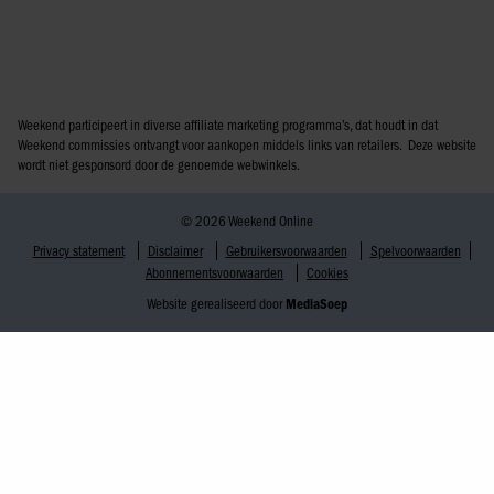
Weekend participeert in diverse affiliate marketing programma’s, dat houdt in dat
Weekend commissies ontvangt voor aankopen middels links van retailers. Deze website
wordt niet gesponsord door de genoemde webwinkels.
© 2026 Weekend Online
Privacy statement
Disclaimer
Gebruikersvoorwaarden
Spelvoorwaarden
Abonnementsvoorwaarden
Cookies
Website gerealiseerd door
MediaSoep