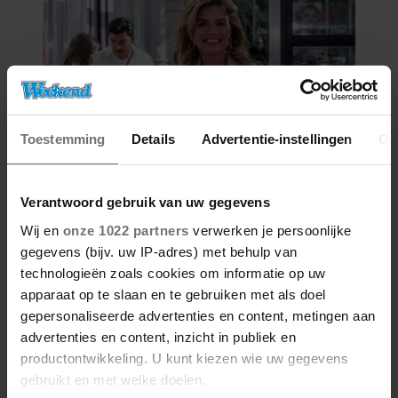
Toestemming
Details
Advertentie-instellingen
Ov
Verantwoord gebruik van uw gegevens
08/08/2026
DE VAKANTIEBESTEMMING VAN…
Wij en
onze 1022 partners
verwerken je persoonlijke
NICOLETTE VAN DAM
gegevens (bijv. uw IP-adres) met behulp van
technologieën zoals cookies om informatie op uw
apparaat op te slaan en te gebruiken met als doel
gepersonaliseerde advertenties en content, metingen aan
advertenties en content, inzicht in publiek en
productontwikkeling. U kunt kiezen wie uw gegevens
gebruikt en met welke doelen.