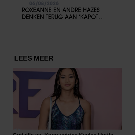
06/08/2026
gaat akkoord met onze cookies als u onze website blijft
ROXEANNE EN ANDRÉ HAZES
gebruiken.
DENKEN TERUG AAN ‘KAPOT
ENGE’ HAZES-IMITATOR: ‘ECHT
NIET GOED BIJ JE PAASEI’