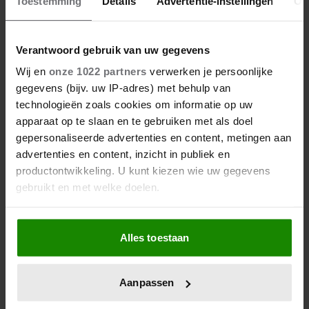
Toestemming
Details
Advertentie-instellingen
Ov
VICTOR VLAM BEKRITISEERT TIM
NIEHE NA DUIDELIJKE GRENS
OVER VADER IVO: ‘EEN BEETJE
Verantwoord gebruik van uw gegevens
ONSYMPATHIEK’
Wij en
onze 1022 partners
verwerken je persoonlijke
gegevens (bijv. uw IP-adres) met behulp van
technologieën zoals cookies om informatie op uw
apparaat op te slaan en te gebruiken met als doel
gepersonaliseerde advertenties en content, metingen aan
advertenties en content, inzicht in publiek en
productontwikkeling. U kunt kiezen wie uw gegevens
gebruikt en met welke doelen.
Als u het toestaat, willen we ook graag:
06/08/2026
Alles toestaan
Informatie verzamelen over uw geografische
ROXEANNE EN ANDRÉ HAZES
locatie, die tot een paar meter nauwkeurig kan zijn
DENKEN TERUG AAN ‘KAPOT
Uw apparaat identificeren door het actief te
ENGE’ HAZES-IMITATOR: ‘ECHT
Aanpassen
scannen op specifieke eigenschappen (fingerprinting)
NIET GOED BIJ JE PAASEI’
Lees meer over hoe uw persoonlijke gegevens worden