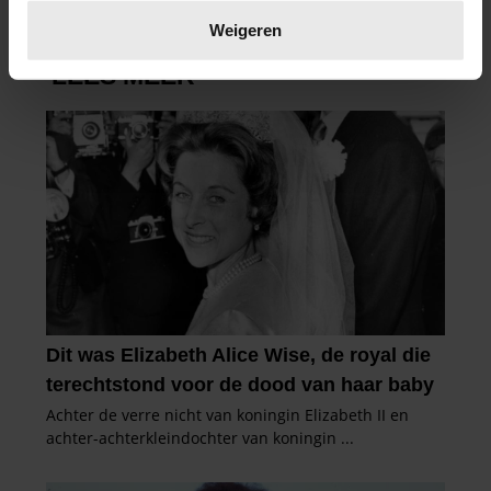
verwerkt en stel uw voorkeuren in het
detailgedeelte
in.
Weigeren
U kunt uw toestemming op elk moment wijzigen of
intrekken in de Cookieverklaring.
We gebruiken cookies om content en advertenties te
personaliseren, om functies voor social media te bieden
en om ons websiteverkeer te analyseren. Ook delen we
informatie over uw gebruik van onze site met onze
partners voor social media, adverteren en analyse. Deze
partners kunnen deze gegevens combineren met andere
informatie die u aan ze heeft verstrekt of die ze hebben
verzameld op basis van uw gebruik van hun services. U
gaat akkoord met onze cookies als u onze website blijft
gebruiken.