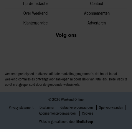
Tip de redactie
Contact
Over Weekend
Abonnementen
Klantenservice
Adverteren
Volg ons
Weekend participeert in diverse affiliate marketing programma’s, dat houdt in dat
Weekend commissies ontvangt voor aankopen middels links van retailers. Deze website
wordt niet gesponsord door de genoemde webwinkels.
© 2026 Weekend Online
Privacy statement
Disclaimer
Gebruikersvoorwaarden
Spelvoorwaarden
Abonnementsvoorwaarden
Cookies
Website gerealiseerd door
MediaSoep