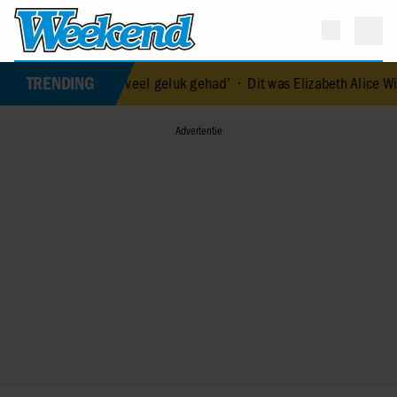
TRENDING
 enorm veel geluk gehad’
•
Dit was Elizabeth Alice Wise, de royal d