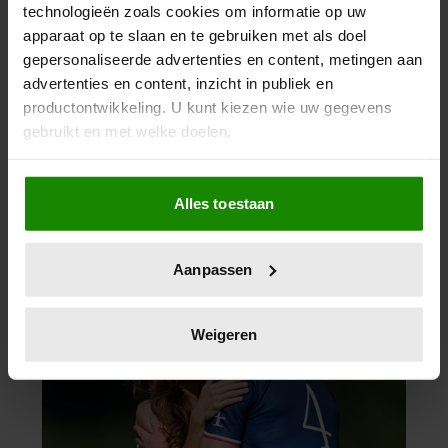
technologieën zoals cookies om informatie op uw
apparaat op te slaan en te gebruiken met als doel
gepersonaliseerde advertenties en content, metingen aan
advertenties en content, inzicht in publiek en
productontwikkeling. U kunt kiezen wie uw gegevens
gebruikt en met welke doelen.
Als u het toestaat, willen we ook graag:
Alles toestaan
Informatie verzamelen over uw geografische
locatie, die tot een paar meter nauwkeurig kan zijn
Uw apparaat identificeren door het actief te
Aanpassen
scannen op specifieke eigenschappen (fingerprinting)
Lees meer over hoe uw persoonlijke gegevens worden
verwerkt en stel uw voorkeuren in het
detailgedeelte
in.
Weigeren
U kunt uw toestemming op elk moment wijzigen of
intrekken in de Cookieverklaring.
We gebruiken cookies om content en advertenties te