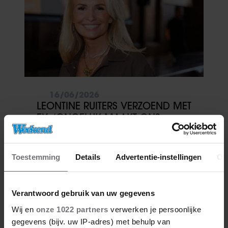
16/06/2026
LEONTINE RUITERS VERZOEND MET
EX: ‘ONGELUK MAAKT ONS
CLOSER’
Toestemming
Details
Advertentie-instellingen
Ov
Verantwoord gebruik van uw gegevens
Wij en
onze 1022 partners
verwerken je persoonlijke
gegevens (bijv. uw IP-adres) met behulp van