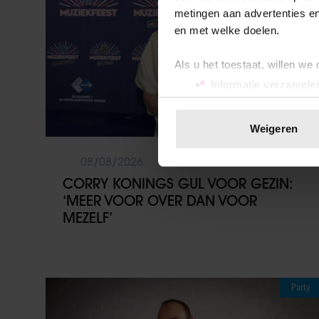
metingen aan advertenties en
en met welke doelen.
Als u het toestaat, willen we
Informatie verzamelen
Uw apparaat identific
Lees meer over hoe uw perso
Weigeren
toestemming op elk moment wi
08/08/2026
We gebruiken cookies om cont
CORRY KONINGS GUL VOOR GEZIN:
websiteverkeer te analyseren
‘MEER VOOR OVER DAN VOOR
media, adverteren en analys
MEZELF’
verstrekt of die ze hebben v
onze website blijft gebruiken.
Party