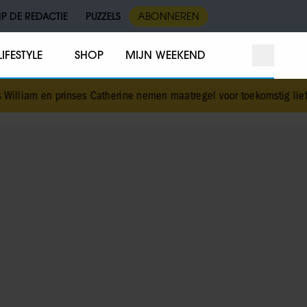
IP DE REDACTIE
PUZZELS
ABONNEREN
LIFESTYLE
SHOP
MIJN WEEKEND
nses Catherine nemen maatregel voor toekomstig liefdesleven van hu