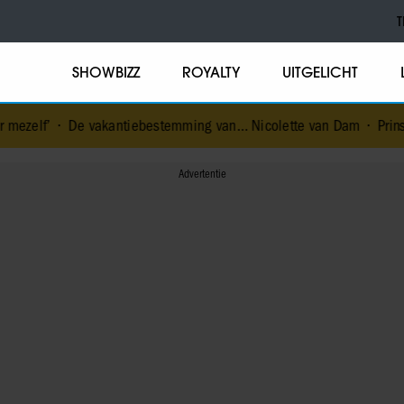
T
SHOWBIZZ
ROYALTY
UITGELICHT
kantiebestemming van… Nicolette van Dam
•
Prins William en pri