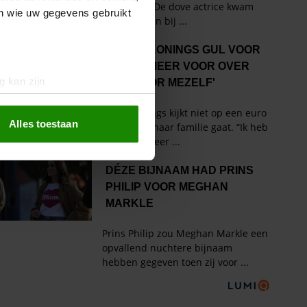
en wie uw gegevens gebruikt
g kan zijn
erprinting)
t
detailgedeelte
in. U kunt uw
Alles toestaan
 media te bieden en om ons
ze partners voor social
nformatie die u aan ze heeft
oord met onze cookies als u