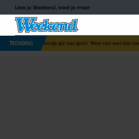
Lees je Weekend, weet je meer
TRENDING
ry Konings gul voor gezin: ‘Meer voor over dan voor mezelf’
•
De va