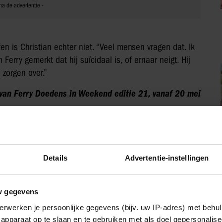
n is Christian echter niet. “Veel mensen vragen dat. Ik
Ferry gemerkt dat hij suïcidaal is, of ernaar neigt. Hij
 zorgen over.”
van Ferry Doedens in Weekend editie 21, vanaf 20 mei
IA!
Details
Advertentie-instellingen
w gegevens
Vriendin
erwerken je persoonlijke gegevens (bijv. uw IP-adres) met behul
apparaat op te slaan en te gebruiken met als doel gepersonalise