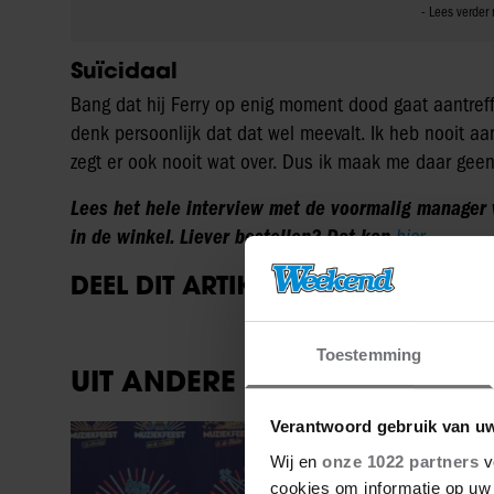
Suïcidaal
Bang dat hij Ferry op enig moment dood gaat aantreffe
denk persoonlijk dat dat wel meevalt. Ik heb nooit aan 
zegt er ook nooit wat over. Dus ik maak me daar geen
Lees het hele interview met de voormalig manager 
in de winkel. Liever bestellen? Dat kan
hier
.
DEEL DIT ARTIKEL OP SOCIAL MED
Toestemming
UIT ANDERE MEDIA
Verantwoord gebruik van u
Weekend
Wij en
onze 1022 partners
v
cookies om informatie op uw 