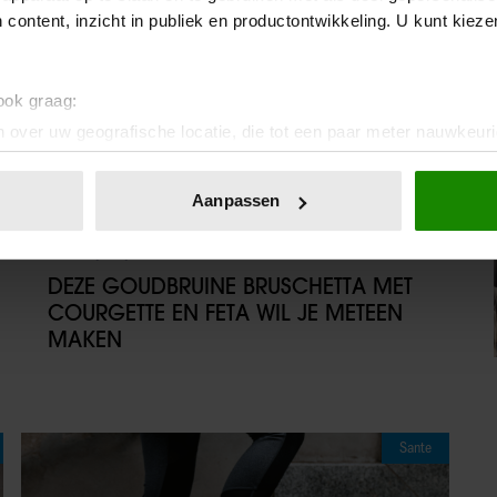
 content, inzicht in publiek en productontwikkeling. U kunt kiez
 ook graag:
 over uw geografische locatie, die tot een paar meter nauwkeuri
eren door het actief te scannen op specifieke eigenschappen (fing
onlijke gegevens worden verwerkt en stel uw voorkeuren in he
Aanpassen
jzigen of intrekken in de Cookieverklaring.
08/08/2026
ent en advertenties te personaliseren, om functies voor social
DEZE GOUDBRUINE BRUSCHETTA MET
. Ook delen we informatie over uw gebruik van onze site met on
COURGETTE EN FETA WIL JE METEEN
e. Deze partners kunnen deze gegevens combineren met andere i
MAKEN
erzameld op basis van uw gebruik van hun services. U gaat akk
Sante