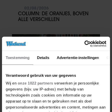
02/08/2026
COLUMN: DE ORANJES, BOVEN
ALLE VERSCHILLEN
Toestemming
Details
Advertentie-instellingen
Ov
Verantwoord gebruik van uw gegevens
Wij en
onze 1022 partners
verwerken je persoonlijke
gegevens (bijv. uw IP-adres) met behulp van
26/07/2026
technologieën zoals cookies om informatie op uw
COLUMN: AMALIA’S GROTE
apparaat op te slaan en te gebruiken met als doel
LIEFDE
gepersonaliseerde advertenties en content, metingen aan