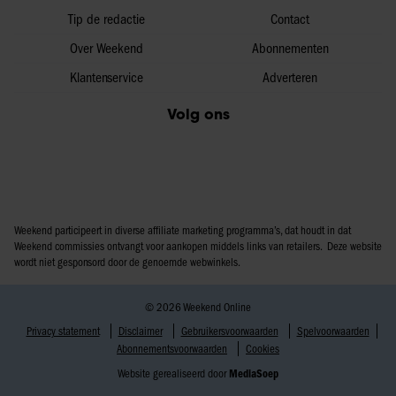
Tip de redactie
Contact
Over Weekend
Abonnementen
Klantenservice
Adverteren
Volg ons
Weekend participeert in diverse affiliate marketing programma’s, dat houdt in dat
Weekend commissies ontvangt voor aankopen middels links van retailers. Deze website
wordt niet gesponsord door de genoemde webwinkels.
© 2026 Weekend Online
Privacy statement
Disclaimer
Gebruikersvoorwaarden
Spelvoorwaarden
Abonnementsvoorwaarden
Cookies
Website gerealiseerd door
MediaSoep