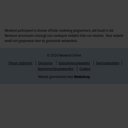
Weekend participeert in diverse affiliate marketing programma’s, dat houdt in dat
Weekend commissies ontvangt voor aankopen middels links van retailers. Deze website
wordt niet gesponsord door de genoemde webwinkels.
© 2026 Weekend Online
Privacy statement
Disclaimer
Gebruikersvoorwaarden
Spelvoorwaarden
Abonnementsvoorwaarden
Cookies
Website gerealiseerd door
MediaSoep