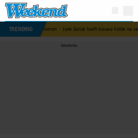
TRENDING
 huwelijksproblemen
•
Jurre Geluk heeft nieuwe liefde na verbroken 