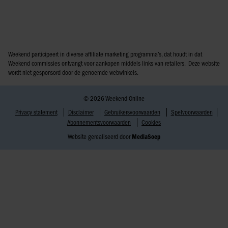
Weekend participeert in diverse affiliate marketing programma’s, dat houdt in dat
Weekend commissies ontvangt voor aankopen middels links van retailers. Deze website
wordt niet gesponsord door de genoemde webwinkels.
© 2026 Weekend Online
Privacy statement
Disclaimer
Gebruikersvoorwaarden
Spelvoorwaarden
Abonnementsvoorwaarden
Cookies
Website gerealiseerd door
MediaSoep