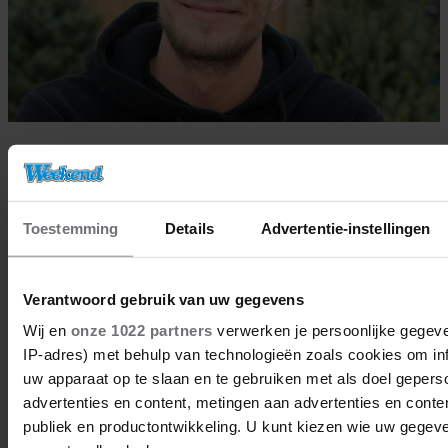
31/01/2023
JOSHUA NOLET HEEFT ZICHZELF
BEZEERD TIJDENS VRIENDEN VAN
Toestemming
Details
Advertentie-instellingen
AMSTEL LIVE
Verantwoord gebruik van uw gegevens
Nieuws
Wij en
onze 1022 partners
verwerken je persoonlijke gegeve
IP-adres) met behulp van technologieën zoals cookies om in
uw apparaat op te slaan en te gebruiken met als doel gepers
advertenties en content, metingen aan advertenties en content
publiek en productontwikkeling. U kunt kiezen wie uw gegev