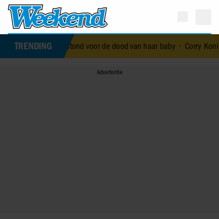
TRENDING
al die terechtstond voor de dood van haar baby
•
Corry Konings gul 