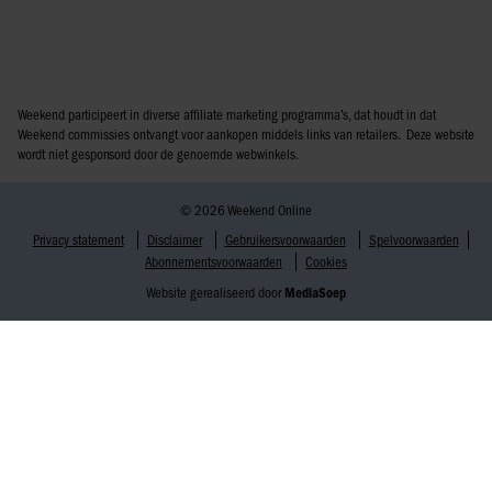
Weekend participeert in diverse affiliate marketing programma’s, dat houdt in dat
Weekend commissies ontvangt voor aankopen middels links van retailers. Deze website
wordt niet gesponsord door de genoemde webwinkels.
© 2026 Weekend Online
Privacy statement
Disclaimer
Gebruikersvoorwaarden
Spelvoorwaarden
Abonnementsvoorwaarden
Cookies
Website gerealiseerd door
MediaSoep