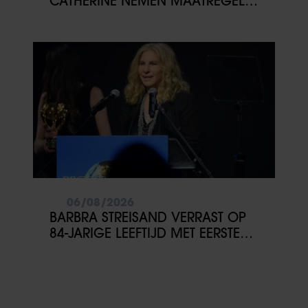
CATHERINE NEMEN MAATREGEL
gaat akkoord met onze cookies als u onze website blijft
VOOR TOEKOMSTIG
gebruiken.
LIEFDESLEVEN VAN HUN
KINDEREN
06/08/2026
BARBRA STREISAND VERRAST OP
84-JARIGE LEEFTIJD MET EERSTE
KINDERBOEK