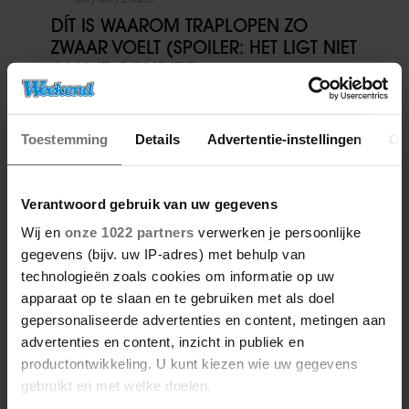
DÍT IS WAAROM TRAPLOPEN ZO
ZWAAR VOELT (SPOILER: HET LIGT NIET
AAN JE CONDITIE)
Toestemming
Details
Advertentie-instellingen
Ov
Verantwoord gebruik van uw gegevens
Meer van Ruth
Wij en
onze 1022 partners
verwerken je persoonlijke
gegevens (bijv. uw IP-adres) met behulp van
technologieën zoals cookies om informatie op uw
apparaat op te slaan en te gebruiken met als doel
gepersonaliseerde advertenties en content, metingen aan
advertenties en content, inzicht in publiek en
productontwikkeling. U kunt kiezen wie uw gegevens
gebruikt en met welke doelen.