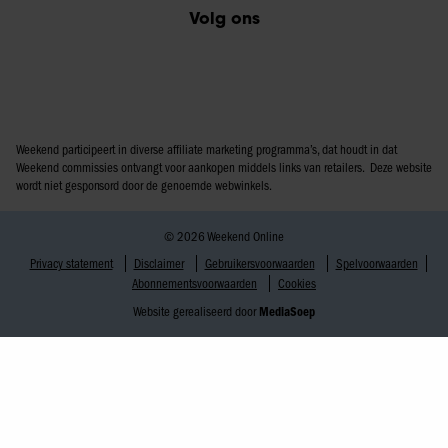
Volg ons
Weekend participeert in diverse affiliate marketing programma’s, dat houdt in dat
Weekend commissies ontvangt voor aankopen middels links van retailers. Deze website
wordt niet gesponsord door de genoemde webwinkels.
© 2026 Weekend Online
Privacy statement
Disclaimer
Gebruikersvoorwaarden
Spelvoorwaarden
Abonnementsvoorwaarden
Cookies
Website gerealiseerd door
MediaSoep