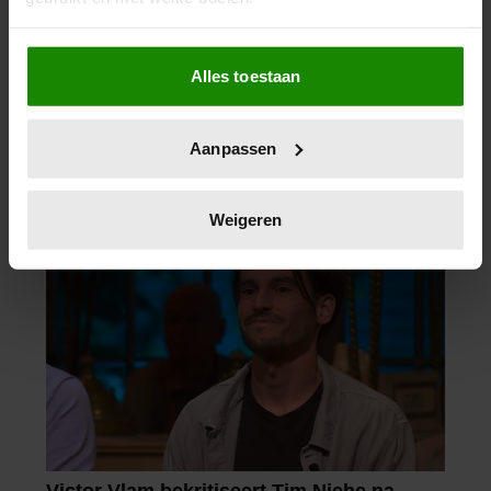
Als u het toestaat, willen we ook graag:
Alles toestaan
Informatie verzamelen over uw geografische
locatie, die tot een paar meter nauwkeurig kan zijn
Uw apparaat identificeren door het actief te
Aanpassen
scannen op specifieke eigenschappen (fingerprinting)
Lees meer over hoe uw persoonlijke gegevens worden
verwerkt en stel uw voorkeuren in het
detailgedeelte
in.
Weigeren
U kunt uw toestemming op elk moment wijzigen of
intrekken in de Cookieverklaring.
We gebruiken cookies om content en advertenties te
personaliseren, om functies voor social media te bieden
en om ons websiteverkeer te analyseren. Ook delen we
informatie over uw gebruik van onze site met onze
partners voor social media, adverteren en analyse. Deze
partners kunnen deze gegevens combineren met andere
informatie die u aan ze heeft verstrekt of die ze hebben