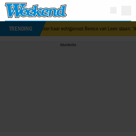
TRENDING
jft achter haar echtgenoot Remco van Leen staan: ‘Ik kan onderschei