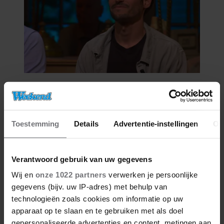
06/08/2026
VICTOR VLAM BEKRITISEERT TIM
NIEHE NA DUIDELIJKE GRENS
OVER VADER IVO: ‘EEN BEETJE
Toestemming
Details
Advertentie-instellingen
Ov
ONSYMPATHIEK’
Verantwoord gebruik van uw gegevens
Wij en
onze 1022 partners
verwerken je persoonlijke
gegevens (bijv. uw IP-adres) met behulp van
technologieën zoals cookies om informatie op uw
apparaat op te slaan en te gebruiken met als doel
gepersonaliseerde advertenties en content, metingen aan