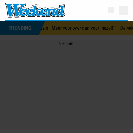
TRENDING
oor gezin: ‘Meer voor over dan voor mezelf’
•
De vakantiebestemmin