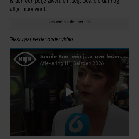
is dan een potje zilveruien’, zegt Oos, die dat nog
altijd mooi vindt.
Tekst gaat verder onder video.