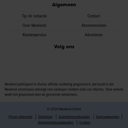
Algemeen
Tip de redactie
Contact
Over Weekend
Abonnementen
Klantenservice
Adverteren
Volg ons
Weekend participeert in diverse affiliate marketing programma’s, dat houdt in dat
Weekend commissies ontvangt voor aankopen middels links van retailers. Deze website
wordt niet gesponsord door de genoemde webwinkels.
© 2026 Weekend Online
Privacy statement
Disclaimer
Gebruikersvoorwaarden
Spelvoorwaarden
Abonnementsvoorwaarden
Cookies