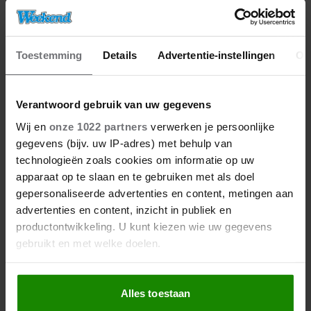
‘VOOR MEZELF’
Toestemming
Details
Advertentie-instellingen
Ov
Verantwoord gebruik van uw gegevens
Wij en
onze 1022 partners
verwerken je persoonlijke
gegevens (bijv. uw IP-adres) met behulp van
technologieën zoals cookies om informatie op uw
apparaat op te slaan en te gebruiken met als doel
gepersonaliseerde advertenties en content, metingen aan
09/01/2026
advertenties en content, inzicht in publiek en
VAJÈN VAN DEN BOSCH OVER
productontwikkeling. U kunt kiezen wie uw gegevens
VINDEN GROTE LIEFDE: MIJN
gebruikt en met welke doelen.
WERKAGENDA GAAT VOOR
Als u het toestaat, willen we ook graag:
Alles toestaan
Informatie verzamelen over uw geografische