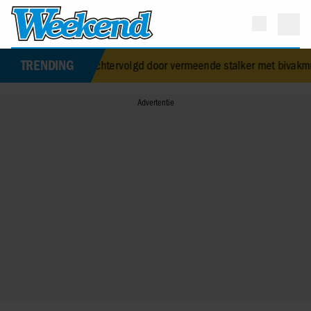
TRENDING
 achtervolgd door vermeende stalker met bivakmuts
•
Oud-Idols col