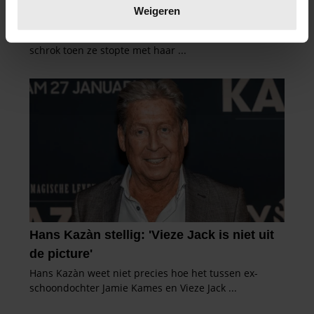
verwerkt en stel uw voorkeuren in het
detailgedeelte
in.
Weigeren
U kunt uw toestemming op elk moment wijzigen of
intrekken in de Cookieverklaring.
We gebruiken cookies om content en advertenties te
personaliseren, om functies voor social media te bieden
en om ons websiteverkeer te analyseren. Ook delen we
informatie over uw gebruik van onze site met onze
partners voor social media, adverteren en analyse. Deze
partners kunnen deze gegevens combineren met andere
informatie die u aan ze heeft verstrekt of die ze hebben
verzameld op basis van uw gebruik van hun services. U
gaat akkoord met onze cookies als u onze website blijft
gebruiken.