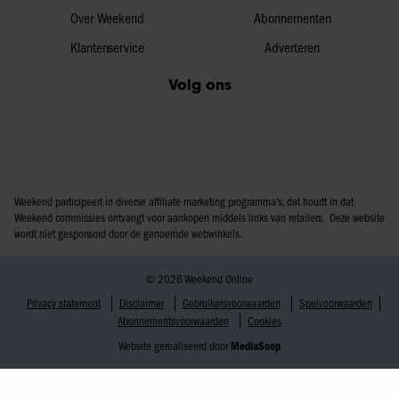
Over Weekend
Abonnementen
Klantenservice
Adverteren
Volg ons
Weekend participeert in diverse affiliate marketing programma’s, dat houdt in dat
Weekend commissies ontvangt voor aankopen middels links van retailers. Deze website
wordt niet gesponsord door de genoemde webwinkels.
© 2026 Weekend Online
Privacy statement
Disclaimer
Gebruikersvoorwaarden
Spelvoorwaarden
Abonnementsvoorwaarden
Cookies
Website gerealiseerd door
MediaSoep