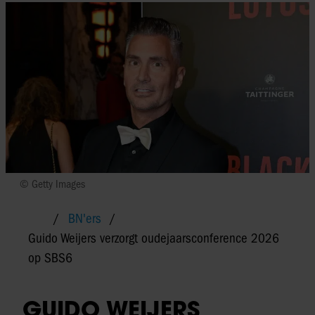
© Getty Images
BN'ers
Guido Weijers verzorgt oudejaarsconference 2026
op SBS6
GUIDO WEIJERS