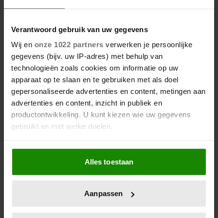
06/08/2026
ROXEANNE EN ANDRÉ HAZES
DENKEN TERUG AAN ‘KAPOT
Verantwoord gebruik van uw gegevens
ENGE’ HAZES-IMITATOR: ‘ECHT
Wij en
onze 1022 partners
verwerken je persoonlijke
NIET GOED BIJ JE PAASEI’
gegevens (bijv. uw IP-adres) met behulp van
technologieën zoals cookies om informatie op uw
apparaat op te slaan en te gebruiken met als doel
gepersonaliseerde advertenties en content, metingen aan
advertenties en content, inzicht in publiek en
productontwikkeling. U kunt kiezen wie uw gegevens
gebruikt en met welke doelen.
Als u het toestaat, willen we ook graag:
Alles toestaan
Informatie verzamelen over uw geografische
locatie, die tot een paar meter nauwkeurig kan zijn
Uw apparaat identificeren door het actief te
Aanpassen
scannen op specifieke eigenschappen (fingerprinting)
Lees meer over hoe uw persoonlijke gegevens worden