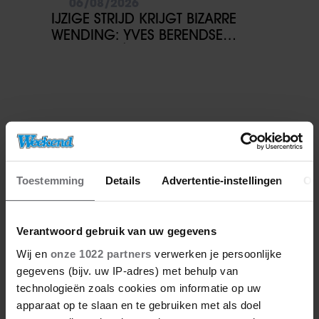
06/08/2026
IJZIGE STRIJD KRIJGT BIZARRE
WENDING: YVES BERENDSE
BELANDT TÓCH MET VALENTIJN
DRIESSEN IN HET VLIEGTUIG
Toestemming
Details
Advertentie-instellingen
Ov
Verantwoord gebruik van uw gegevens
Wij en
onze 1022 partners
verwerken je persoonlijke
gegevens (bijv. uw IP-adres) met behulp van
technologieën zoals cookies om informatie op uw
apparaat op te slaan en te gebruiken met als doel