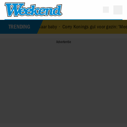
TRENDING
d van haar baby
•
Corry Konings gul voor gezin: ‘Meer voor over dan