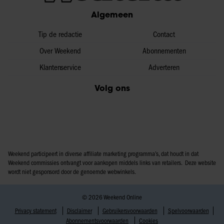
Algemeen
Tip de redactie
Contact
Over Weekend
Abonnementen
Klantenservice
Adverteren
Volg ons
Weekend participeert in diverse affiliate marketing programma’s, dat houdt in dat
Weekend commissies ontvangt voor aankopen middels links van retailers. Deze website
wordt niet gesponsord door de genoemde webwinkels.
© 2026 Weekend Online
Privacy statement
Disclaimer
Gebruikersvoorwaarden
Spelvoorwaarden
Abonnementsvoorwaarden
Cookies