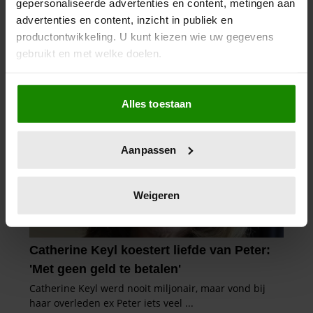
gepersonaliseerde advertenties en content, metingen aan
advertenties en content, inzicht in publiek en
productontwikkeling. U kunt kiezen wie uw gegevens
gebruikt en met welke doelen.
Als u het toestaat, willen we ook graag:
Alles toestaan
Informatie verzamelen over uw geografische
locatie, die tot een paar meter nauwkeurig kan zijn
Uw apparaat identificeren door het actief te
Aanpassen
scannen op specifieke eigenschappen (fingerprinting)
Lees meer over hoe uw persoonlijke gegevens worden
verwerkt en stel uw voorkeuren in het
detailgedeelte
in.
Weigeren
U kunt uw toestemming op elk moment wijzigen of
intrekken in de Cookieverklaring.
We gebruiken cookies om content en advertenties te
personaliseren, om functies voor social media te bieden
en om ons websiteverkeer te analyseren. Ook delen we
informatie over uw gebruik van onze site met onze