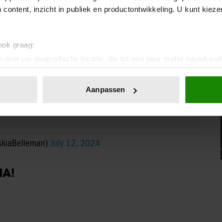
 content, inzicht in publiek en productontwikkeling. U kunt kiez
chtshof Amsterdam. Swier verwacht dat de zaak in
.
 ook graag:
 over uw geografische locatie, die tot een paar meter nauwkeuri
art Swier zojuist laten weten. "Hij is erg teleurgesteld
eren door het actief te scannen op specifieke eigenschappen (fing
igd is dat hij onschuldig is", aldus Swier.
onlijke gegevens worden verwerkt en stel uw voorkeuren in he
Aanpassen
jzigen of intrekken in de Cookieverklaring.
ent en advertenties te personaliseren, om functies voor social
. Ook delen we informatie over uw gebruik van onze site met on
skiaBelleman)
July 12, 2024
e. Deze partners kunnen deze gegevens combineren met andere i
erzameld op basis van uw gebruik van hun services. U gaat akk
IA!