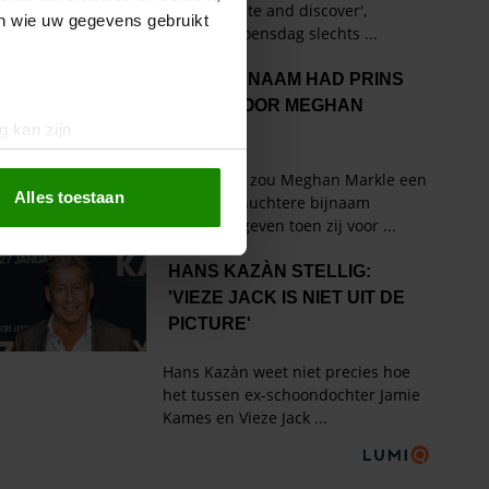
en wie uw gegevens gebruikt
g kan zijn
erprinting)
t
detailgedeelte
in. U kunt uw
Alles toestaan
 media te bieden en om ons
ze partners voor social
nformatie die u aan ze heeft
oord met onze cookies als u