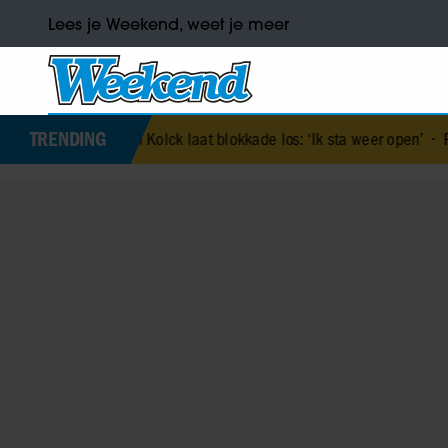
Lees je Weekend, weet je meer
TRENDING
van Kolck laat blokkade los: ‘Ik sta weer open’
•
Ronaldo’s verloofd