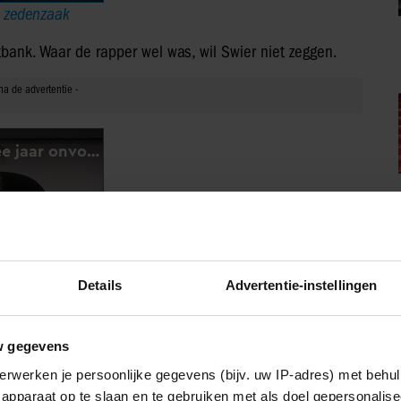
n zedenzaak
htbank. Waar de rapper wel was, wil Swier niet zeggen.
Details
Advertentie-instellingen
w gegevens
erwerken je persoonlijke gegevens (bijv. uw IP-adres) met behul
p als hij wordt veroordeeld
apparaat op te slaan en te gebruiken met als doel gepersonalise