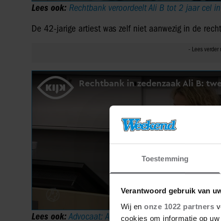
Lees ook:
Rechtbank veroordeelt Ali B tot 2 jaar cel i
De 42-jarige artiest was zelf niet aanwezig in de rec
Toestemming
Verantwoord gebruik van u
Wij en
onze 1022 partners
v
Lees ook:
Advocaat: Ali B gaat sowieso in hoger beroe
cookies om informatie op uw 