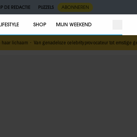
IP DE REDACTIE
PUZZELS
ABONNEREN
LIFESTYLE
SHOP
MIJN WEEKEND
an genadeloze celebrityprovocateur tot ernstige gezondheidscrisis: 