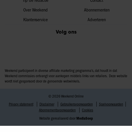
Tip de redactie
Contact
Over Weekend
Abonnementen
Klantenservice
Adverteren
Volg ons
Weekend participeert in diverse affiliate marketing programma’s, dat houdt in dat
Weekend commissies ontvangt voor aankopen middels links van retailers. Deze website
wordt niet gesponsord door de genoemde webwinkels.
© 2026 Weekend Online
Privacy statement
Disclaimer
Gebruikersvoorwaarden
Spelvoorwaarden
Abonnementsvoorwaarden
Cookies
Website gerealiseerd door
MediaSoep