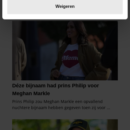
verwerkt en stel uw voorkeuren in het
detailgedeelte
in.
Weigeren
U kunt uw toestemming op elk moment wijzigen of
intrekken in de Cookieverklaring.
We gebruiken cookies om content en advertenties te
personaliseren, om functies voor social media te bieden
en om ons websiteverkeer te analyseren. Ook delen we
informatie over uw gebruik van onze site met onze
partners voor social media, adverteren en analyse. Deze
partners kunnen deze gegevens combineren met andere
informatie die u aan ze heeft verstrekt of die ze hebben
verzameld op basis van uw gebruik van hun services. U
gaat akkoord met onze cookies als u onze website blijft
gebruiken.