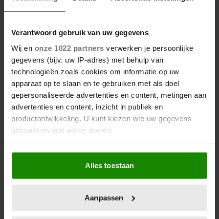
HOOPVOLLE UPDATE: ‘HIJ KAN
COMMUNICEREN’
Verantwoord gebruik van uw gegevens
Wij en
onze 1022 partners
verwerken je persoonlijke
gegevens (bijv. uw IP-adres) met behulp van
technologieën zoals cookies om informatie op uw
apparaat op te slaan en te gebruiken met als doel
gepersonaliseerde advertenties en content, metingen aan
advertenties en content, inzicht in publiek en
productontwikkeling. U kunt kiezen wie uw gegevens
gebruikt en met welke doelen.
Als u het toestaat, willen we ook graag:
Alles toestaan
Informatie verzamelen over uw geografische
locatie, die tot een paar meter nauwkeurig kan zijn
Uw apparaat identificeren door het actief te
Aanpassen
scannen op specifieke eigenschappen (fingerprinting)
Lees meer over hoe uw persoonlijke gegevens worden