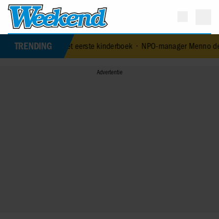
TRENDING
tijd met eerste kinderboek
•
NPO-manager Menno de Boer geschorst 