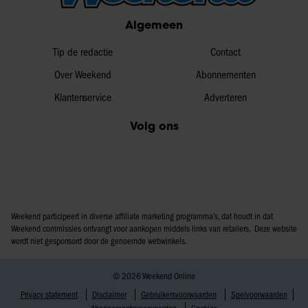
Algemeen
Tip de redactie
Contact
Over Weekend
Abonnementen
Klantenservice
Adverteren
Volg ons
Weekend participeert in diverse affiliate marketing programma’s, dat houdt in dat
Weekend commissies ontvangt voor aankopen middels links van retailers. Deze website
wordt niet gesponsord door de genoemde webwinkels.
© 2026 Weekend Online
Privacy statement
Disclaimer
Gebruikersvoorwaarden
Spelvoorwaarden