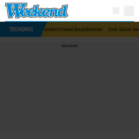
TRENDING
echtgenoot Edoardo ontkent huwelijksproblemen
•
Jurre Geluk heeft 