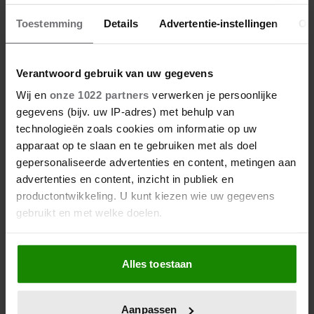
RODE LOPER
Toestemming
Details
Advertentie-instellingen
Ov
25/07/2026
RODE LOPER: ZO DRAAG JE ORANJE À LA
KONINGIN MÁXIMA
Verantwoord gebruik van uw gegevens
Wij en
onze 1022 partners
verwerken je persoonlijke
gegevens (bijv. uw IP-adres) met behulp van
technologieën zoals cookies om informatie op uw
apparaat op te slaan en te gebruiken met als doel
gepersonaliseerde advertenties en content, metingen aan
advertenties en content, inzicht in publiek en
productontwikkeling. U kunt kiezen wie uw gegevens
gebruikt en met welke doelen.
Als u het toestaat, willen we ook graag:
Alles toestaan
Informatie verzamelen over uw geografische
locatie, die tot een paar meter nauwkeurig kan zijn
Uw apparaat identificeren door het actief te
Aanpassen
NIEUWS