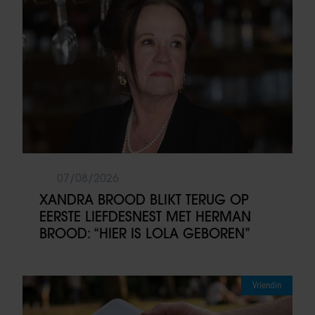
partners kunnen deze gegevens combineren met andere
informatie die u aan ze heeft verstrekt of die ze hebben
verzameld op basis van uw gebruik van hun services. U
gaat akkoord met onze cookies als u onze website blijft
gebruiken.
07/08/2026
XANDRA BROOD BLIKT TERUG OP
EERSTE LIEFDESNEST MET HERMAN
BROOD: “HIER IS LOLA GEBOREN”
Vriendin