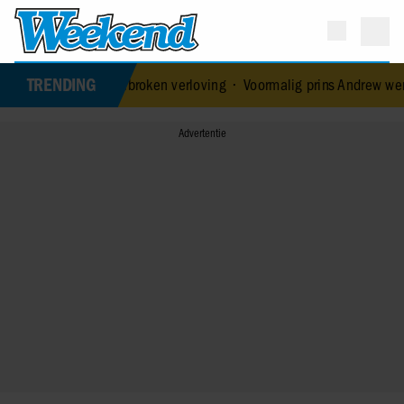
TRENDING
 verbroken verloving
•
Voormalig prins Andrew werd achtervolgd doo