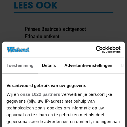
LEES OOK
Prinses Beatrice’s echtgenoot
Edoardo ontkent
huwelijksproblemen
07/08/2026
Toestemming
Details
Advertentie-instellingen
Ov
Jurre Geluk heeft nieuwe liefde na
verbroken verloving
07/08/2026
Verantwoord gebruik van uw gegevens
Wij en
onze 1022 partners
verwerken je persoonlijke
gegevens (bijv. uw IP-adres) met behulp van
technologieën zoals cookies om informatie op uw
Voormalig prins Andrew werd
apparaat op te slaan en te gebruiken met als doel
achtervolgd door vermeende stalker
gepersonaliseerde advertenties en content, metingen aan
met bivakmuts