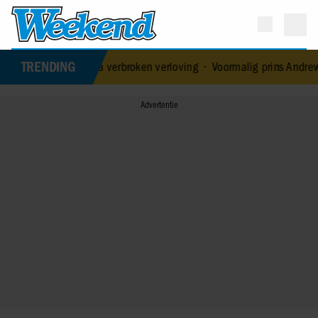
TRENDING
fde na verbroken verloving
•
Voormalig prins Andrew werd achtervol