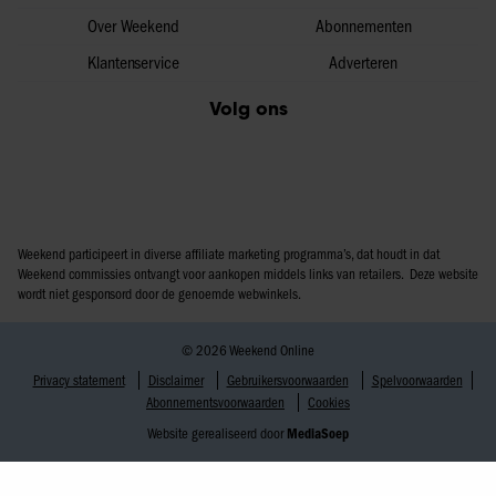
Over Weekend
Abonnementen
Klantenservice
Adverteren
Volg ons
Weekend participeert in diverse affiliate marketing programma’s, dat houdt in dat
Weekend commissies ontvangt voor aankopen middels links van retailers. Deze website
wordt niet gesponsord door de genoemde webwinkels.
© 2026 Weekend Online
Privacy statement
Disclaimer
Gebruikersvoorwaarden
Spelvoorwaarden
Abonnementsvoorwaarden
Cookies
Website gerealiseerd door
MediaSoep