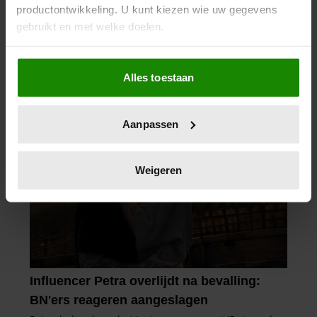
productontwikkeling. U kunt kiezen wie uw gegevens
gebruikt en met welke doelen.
Als u het toestaat, willen we ook graag:
Alles toestaan
Informatie verzamelen over uw geografische
locatie, die tot een paar meter nauwkeurig kan zijn
Uw apparaat identificeren door het actief te
Aanpassen
scannen op specifieke eigenschappen (fingerprinting)
Lees meer over hoe uw persoonlijke gegevens worden
verwerkt en stel uw voorkeuren in het
detailgedeelte
in.
Weigeren
U kunt uw toestemming op elk moment wijzigen of
intrekken in de Cookieverklaring.
We gebruiken cookies om content en advertenties te
personaliseren, om functies voor social media te bieden
en om ons websiteverkeer te analyseren. Ook delen we
informatie over uw gebruik van onze site met onze
partners voor social media, adverteren en analyse. Deze