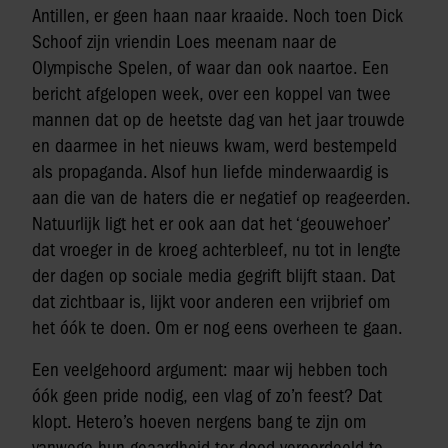
Antillen, er geen haan naar kraaide. Noch toen Dick
Schoof zijn vriendin Loes meenam naar de
Olympische Spelen, of waar dan ook naartoe. Een
bericht afgelopen week, over een koppel van twee
mannen dat op de heetste dag van het jaar trouwde
en daarmee in het nieuws kwam, werd bestempeld
als propaganda. Alsof hun liefde minderwaardig is
aan die van de haters die er negatief op reageerden.
Natuurlijk ligt het er ook aan dat het ‘geouwehoer’
dat vroeger in de kroeg achterbleef, nu tot in lengte
der dagen op sociale media gegrift blijft staan. Dat
dat zichtbaar is, lijkt voor anderen een vrijbrief om
het óók te doen. Om er nog eens overheen te gaan.
Een veelgehoord argument: maar wij hebben toch
óók geen pride nodig, een vlag of zo’n feest? Dat
klopt. Hetero’s hoeven nergens bang te zijn om
vanwege hun geaardheid ter dood veroordeeld te