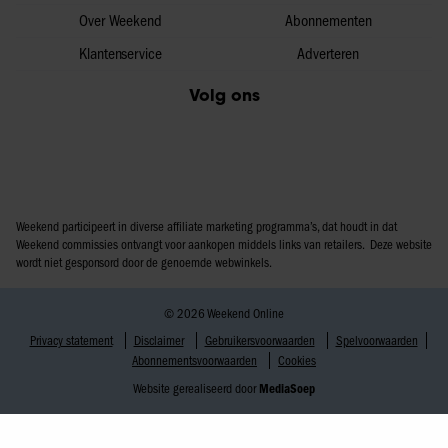
Over Weekend
Abonnementen
Klantenservice
Adverteren
Volg ons
Weekend participeert in diverse affiliate marketing programma’s, dat houdt in dat
Weekend commissies ontvangt voor aankopen middels links van retailers. Deze website
wordt niet gesponsord door de genoemde webwinkels.
© 2026 Weekend Online
Privacy statement
Disclaimer
Gebruikersvoorwaarden
Spelvoorwaarden
Abonnementsvoorwaarden
Cookies
Website gerealiseerd door
MediaSoep