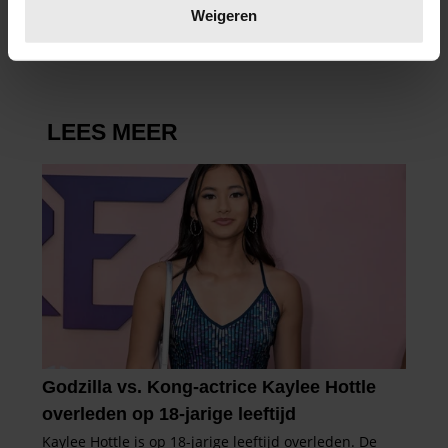
verwerkt en stel uw voorkeuren in het
detailgedeelte
in.
Weigeren
U kunt uw toestemming op elk moment wijzigen of
intrekken in de Cookieverklaring.
We gebruiken cookies om content en advertenties te
personaliseren, om functies voor social media te bieden
en om ons websiteverkeer te analyseren. Ook delen we
informatie over uw gebruik van onze site met onze
partners voor social media, adverteren en analyse. Deze
partners kunnen deze gegevens combineren met andere
informatie die u aan ze heeft verstrekt of die ze hebben
verzameld op basis van uw gebruik van hun services. U
gaat akkoord met onze cookies als u onze website blijft
gebruiken.