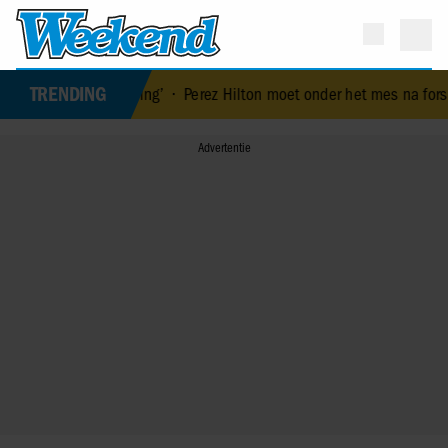
TRENDING
 ervaring’
•
Perez Hilton moet onder het mes na fors bloedverlies: 