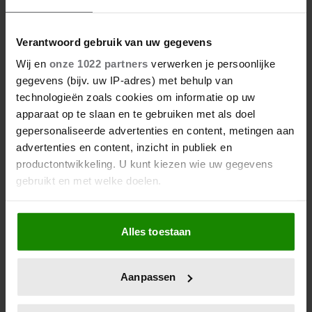
10/08/2026
Verantwoord gebruik van uw gegevens
GROOT VERDRIET VOOR LIONEL
Wij en
onze 1022 partners
verwerken je persoonlijke
MESSI: VADER JORGE OP 68-
gegevens (bijv. uw IP-adres) met behulp van
JARIGE LEEFTIJD OVERLEDEN
technologieën zoals cookies om informatie op uw
apparaat op te slaan en te gebruiken met als doel
gepersonaliseerde advertenties en content, metingen aan
advertenties en content, inzicht in publiek en
productontwikkeling. U kunt kiezen wie uw gegevens
gebruikt en met welke doelen.
Als u het toestaat, willen we ook graag:
Alles toestaan
Informatie verzamelen over uw geografische
locatie, die tot een paar meter nauwkeurig kan zijn
Uw apparaat identificeren door het actief te
08/08/2026
Aanpassen
scannen op specifieke eigenschappen (fingerprinting)
DE VAKANTIEBESTEMMING VAN…
Lees meer over hoe uw persoonlijke gegevens worden
NICOLETTE VAN DAM