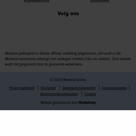
Klantenservice
Adverteren
Volg ons
Weekend participeert in diverse affiliate marketing programma’s, dat houdt in dat
Weekend commissies ontvangt voor aankopen middels links van retailers. Deze website
wordt niet gesponsord door de genoemde webwinkels.
© 2026 Weekend Online
Privacy statement
Disclaimer
Gebruikersvoorwaarden
Spelvoorwaarden
Abonnementsvoorwaarden
Cookies
Website gerealiseerd door
MediaSoep