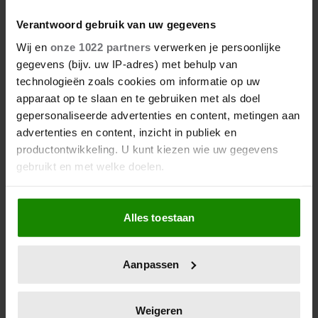
ROXEANNE EN ANDRÉ HAZES
DENKEN TERUG AAN ‘KAPOT
Verantwoord gebruik van uw gegevens
ENGE’ HAZES-IMITATOR: ‘ECHT
Wij en
onze 1022 partners
verwerken je persoonlijke
NIET GOED BIJ JE PAASEI’
gegevens (bijv. uw IP-adres) met behulp van
technologieën zoals cookies om informatie op uw
apparaat op te slaan en te gebruiken met als doel
gepersonaliseerde advertenties en content, metingen aan
advertenties en content, inzicht in publiek en
productontwikkeling. U kunt kiezen wie uw gegevens
gebruikt en met welke doelen.
Als u het toestaat, willen we ook graag:
Alles toestaan
Informatie verzamelen over uw geografische
locatie, die tot een paar meter nauwkeurig kan zijn
Uw apparaat identificeren door het actief te
Aanpassen
scannen op specifieke eigenschappen (fingerprinting)
Lees meer over hoe uw persoonlijke gegevens worden
verwerkt en stel uw voorkeuren in het
detailgedeelte
in.
Weigeren