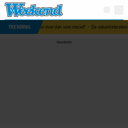
TRENDING
eer voor over dan voor mezelf’
•
De vakantiebestemming van… Nico