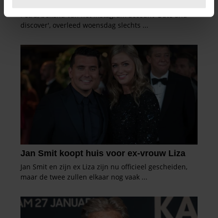
U kunt uw toestemming op elk moment wijzigen of
intrekken in de Cookieverklaring.
We gebruiken cookies om content en advertenties te
personaliseren, om functies voor social media te bieden
en om ons websiteverkeer te analyseren. Ook delen we
informatie over uw gebruik van onze site met onze
partners voor social media, adverteren en analyse. Deze
partners kunnen deze gegevens combineren met andere
informatie die u aan ze heeft verstrekt of die ze hebben
verzameld op basis van uw gebruik van hun services. U
gaat akkoord met onze cookies als u onze website blijft
gebruiken.