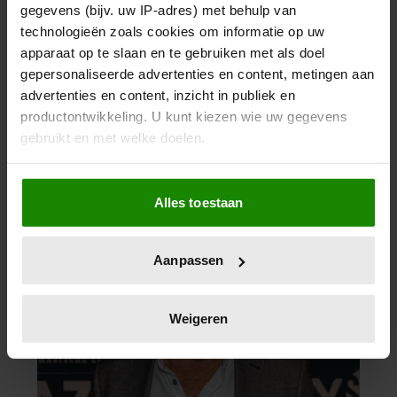
gegevens (bijv. uw IP-adres) met behulp van
technologieën zoals cookies om informatie op uw
apparaat op te slaan en te gebruiken met als doel
gepersonaliseerde advertenties en content, metingen aan
advertenties en content, inzicht in publiek en
productontwikkeling. U kunt kiezen wie uw gegevens
gebruikt en met welke doelen.
Als u het toestaat, willen we ook graag:
Alles toestaan
Informatie verzamelen over uw geografische
locatie, die tot een paar meter nauwkeurig kan zijn
Uw apparaat identificeren door het actief te
Aanpassen
scannen op specifieke eigenschappen (fingerprinting)
Lees meer over hoe uw persoonlijke gegevens worden
verwerkt en stel uw voorkeuren in het
detailgedeelte
in.
Weigeren
U kunt uw toestemming op elk moment wijzigen of
intrekken in de Cookieverklaring.