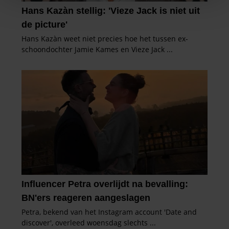
We gebruiken cookies om content en advertenties te
personaliseren, om functies voor social media te bieden
en om ons websiteverkeer te analyseren. Ook delen we
informatie over uw gebruik van onze site met onze
partners voor social media, adverteren en analyse. Deze
partners kunnen deze gegevens combineren met andere
informatie die u aan ze heeft verstrekt of die ze hebben
verzameld op basis van uw gebruik van hun services. U
gaat akkoord met onze cookies als u onze website blijft
gebruiken.