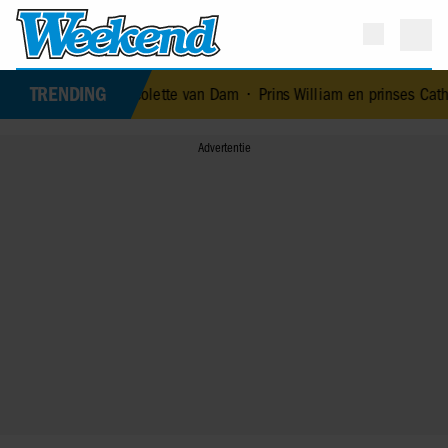
TRENDING
n… Nicolette van Dam
•
Prins William en prinses Catherine nemen m