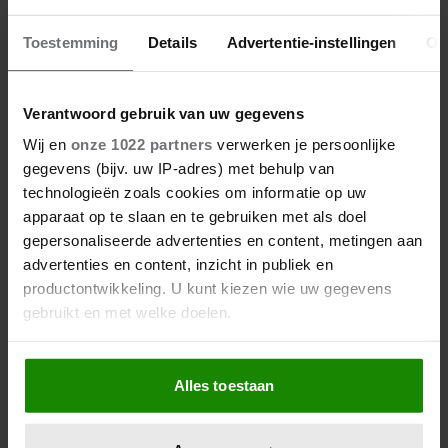
Meer van Evelien
Toestemming
Details
Advertentie-instellingen
Ov
Verantwoord gebruik van uw gegevens
Wij en
onze 1022 partners
verwerken je persoonlijke
gegevens (bijv. uw IP-adres) met behulp van
technologieën zoals cookies om informatie op uw
apparaat op te slaan en te gebruiken met als doel
gepersonaliseerde advertenties en content, metingen aan
advertenties en content, inzicht in publiek en
productontwikkeling. U kunt kiezen wie uw gegevens
08/08/2026
gebruikt en met welke doelen.
DE VAKANTIEBESTEMMING VAN…
NICOLETTE VAN DAM
Als u het toestaat, willen we ook graag:
Alles toestaan
Informatie verzamelen over uw geografische
locatie, die tot een paar meter nauwkeurig kan zijn
Uw apparaat identificeren door het actief te