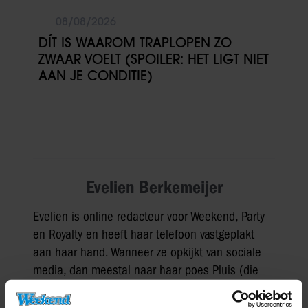
08/08/2026
DÍT IS WAAROM TRAPLOPEN ZO
ZWAAR VOELT (SPOILER: HET LIGT NIET
AAN JE CONDITIE)
Evelien Berkemeijer
Evelien is online redacteur voor Weekend, Party
en Royalty en heeft haar telefoon vastgeplakt
aan haar hand. Wanneer ze opkijkt van sociale
media, dan meestal naar haar poes Pluis (die
een eigen Tiktok heeft).