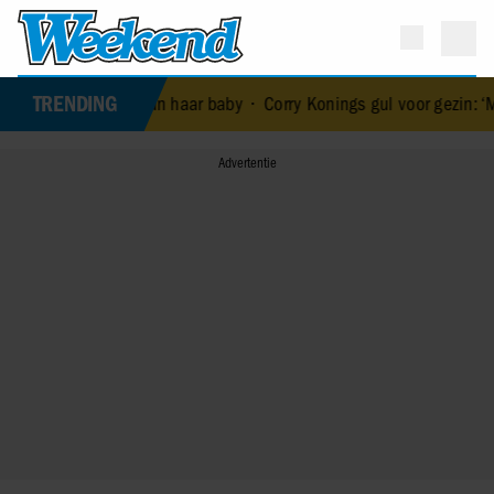
TRENDING
dood van haar baby
•
Corry Konings gul voor gezin: ‘Meer voor over 