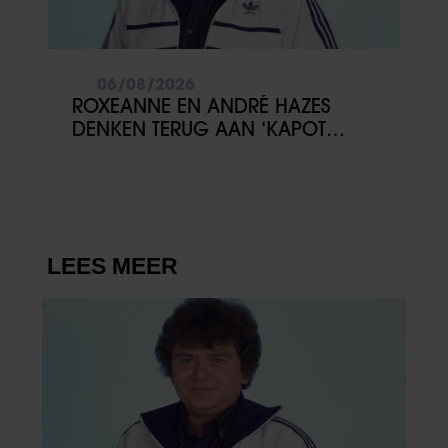
06/08/2026
ROXEANNE EN ANDRÉ HAZES
DENKEN TERUG AAN ‘KAPOT
ENGE’ HAZES-IMITATOR: ‘ECHT
NIET GOED BIJ JE PAASEI’