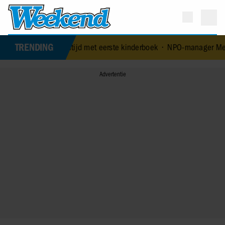
TRENDING
e leeftijd met eerste kinderboek
•
NPO-manager Menno de Boer gesch