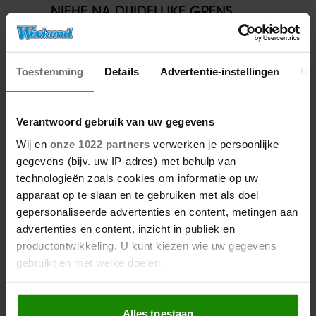
NIEHE NA DUIDELIJKE GRENS
OVER VADER IVO: ‘EEN BEETJE
ONSYMPATHIEK’
Toestemming
Details
Advertentie-instellingen
Ov
Verantwoord gebruik van uw gegevens
Wij en
onze 1022 partners
verwerken je persoonlijke
gegevens (bijv. uw IP-adres) met behulp van
technologieën zoals cookies om informatie op uw
apparaat op te slaan en te gebruiken met als doel
gepersonaliseerde advertenties en content, metingen aan
06/08/2026
advertenties en content, inzicht in publiek en
ROXEANNE EN ANDRÉ HAZES
productontwikkeling. U kunt kiezen wie uw gegevens
DENKEN TERUG AAN ‘KAPOT
gebruikt en met welke doelen.
ENGE’ HAZES-IMITATOR: ‘ECHT
NIET GOED BIJ JE PAASEI’
Als u het toestaat, willen we ook graag:
Alles toestaan
Informatie verzamelen over uw geografische