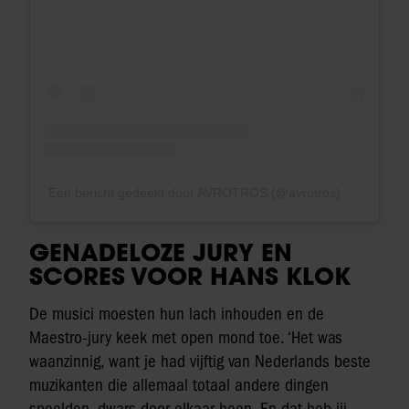
Een bericht gedeeld door AVROTROS (@avrotros)
GENADELOZE JURY EN
SCORES VOOR HANS KLOK
De musici moesten hun lach inhouden en de
Maestro-jury keek met open mond toe. ‘Het was
waanzinnig, want je had vijftig van Nederlands beste
muzikanten die allemaal totaal andere dingen
speelden, dwars door elkaar heen. En dat heb jij