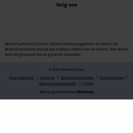
Volg ons
Weekend participeert in diverse affiliate marketing programma’s, dat houdt in dat
Weekend commissies ontvangt voor aankopen middels links van retailers. Deze website
wordt niet gesponsord door de genoemde webwinkels.
© 2026 Weekend Online
Privacy statement
Disclaimer
Gebruikersvoorwaarden
Spelvoorwaarden
Abonnementsvoorwaarden
Cookies
Website gerealiseerd door
MediaSoep