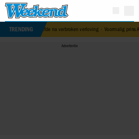
TRENDING
e liefde na verbroken verloving
•
Voormalig prins Andrew werd acht