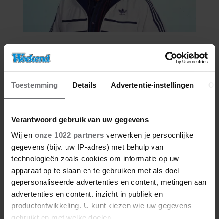
06/08/2026
ROXEANNE EN ANDRÉ HAZES
DENKEN TERUG AAN ‘KAPOT
ENGE’ HAZES-IMITATOR: ‘ECHT
Toestemming
Details
Advertentie-instellingen
Ov
NIET GOED BIJ JE PAASEI’
Verantwoord gebruik van uw gegevens
Wij en
onze 1022 partners
verwerken je persoonlijke
gegevens (bijv. uw IP-adres) met behulp van
technologieën zoals cookies om informatie op uw
apparaat op te slaan en te gebruiken met als doel
gepersonaliseerde advertenties en content, metingen aan
advertenties en content, inzicht in publiek en
productontwikkeling. U kunt kiezen wie uw gegevens
06/08/2026
gebruikt en met welke doelen.