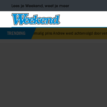
Lees je Weekend, weet je meer
TRENDING
Voormalig prins Andrew werd achtervolgd door vermeende stalker m