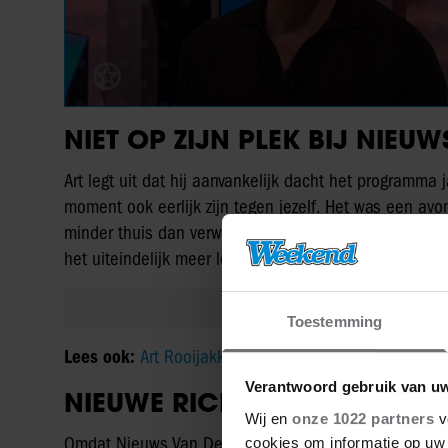
NIET OP ZIJN PLEK BIJ NIEU
Art legt uit dat hij aanvankelijk dacht het programma
moment ook eerlijk zijn tegen jezelf. Het was een avon
minder thuis dan verwacht. Hij geeft aan te hebben 
het uiteindelijk meer leek op Opinie Van De Dag.
Toestemming
Lees ook:
Art Rooijakkers stopt ook bij Nieuws van d
Verantwoord gebruik van u
NIEUWE RICHTING
Wij en
onze 1022 partners
v
Omdat Nieuws Van De Dag zich nog ontwikkelde, wilde 
cookies om informatie op uw 