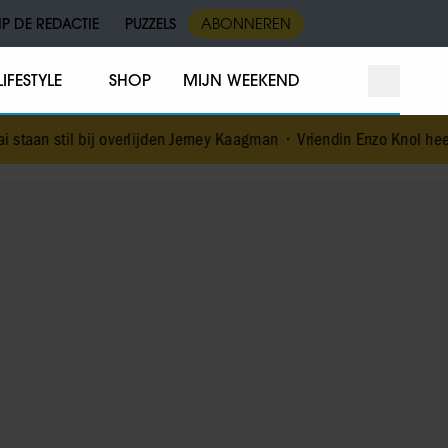
IP DE REDACTIE
PUZZELS
ABONNEREN
LIFESTYLE
SHOP
MIJN WEEKEND
verlijden Jerney Kaagman
•
Vriendin Enzo Knol heeft hartritmestoornis