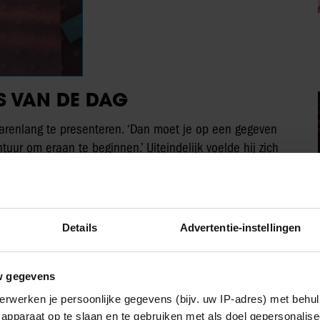
WS VAN DE DAG
 jarenlang te presenteren. ‘Dan moet je op een gegeven
tuur om eraan te beginnen.’ Uiteindelijk voelde hij zich
verwacht dat het programma over nieuws ging, maar dat
Details
Advertentie-instellingen
e Dag: ‘Heb het geprobeerd’
w gegevens
erwerken je persoonlijke gegevens (bijv. uw IP-adres) met behul
Art eerlijk inschatten of hij degene was die het
apparaat op te slaan en te gebruiken met als doel gepersonalise