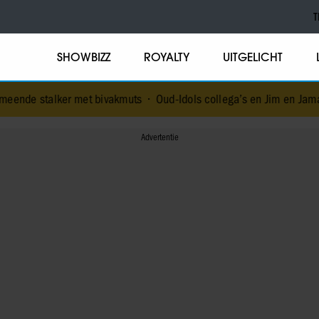
T
SHOWBIZZ
ROYALTY
UITGELICHT
et bivakmuts
•
Oud-Idols collega’s en Jim en Jamai staan stil bij o