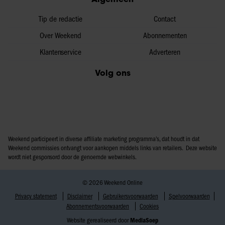
Tip de redactie
Contact
Over Weekend
Abonnementen
Klantenservice
Adverteren
Volg ons
Weekend participeert in diverse affiliate marketing programma’s, dat houdt in dat
Weekend commissies ontvangt voor aankopen middels links van retailers. Deze website
wordt niet gesponsord door de genoemde webwinkels.
© 2026 Weekend Online
Privacy statement
Disclaimer
Gebruikersvoorwaarden
Spelvoorwaarden
Abonnementsvoorwaarden
Cookies
Website gerealiseerd door
MediaSoep