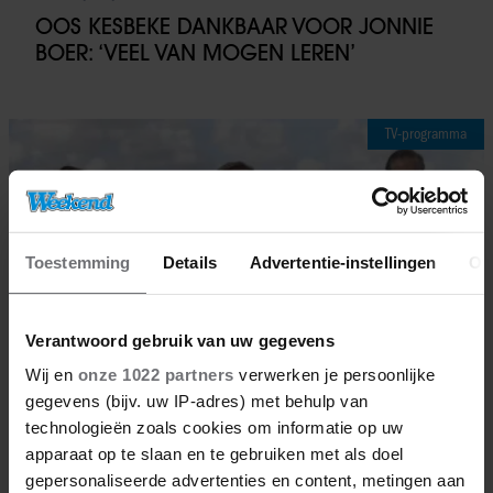
OOS KESBEKE DANKBAAR VOOR JONNIE
BOER: ‘VEEL VAN MOGEN LEREN’
TV-programma
Toestemming
Details
Advertentie-instellingen
Ov
Verantwoord gebruik van uw gegevens
Wij en
onze 1022 partners
verwerken je persoonlijke
gegevens (bijv. uw IP-adres) met behulp van
technologieën zoals cookies om informatie op uw
apparaat op te slaan en te gebruiken met als doel
12/12/2025
gepersonaliseerde advertenties en content, metingen aan