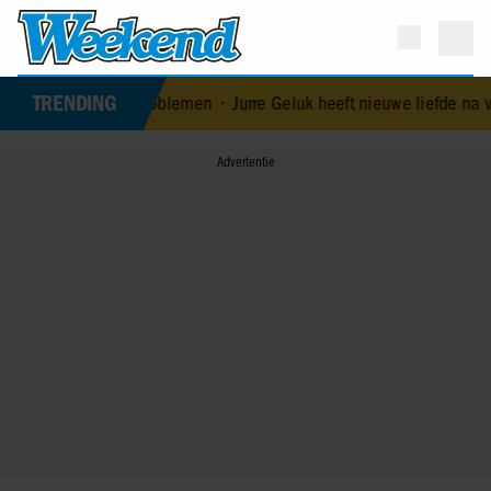
TRENDING
tkent huwelijksproblemen
•
Jurre Geluk heeft nieuwe liefde na verb