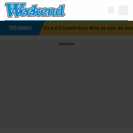
TRENDING
el geluk gehad’
•
Dit was Elizabeth Alice Wise, de royal die terecht