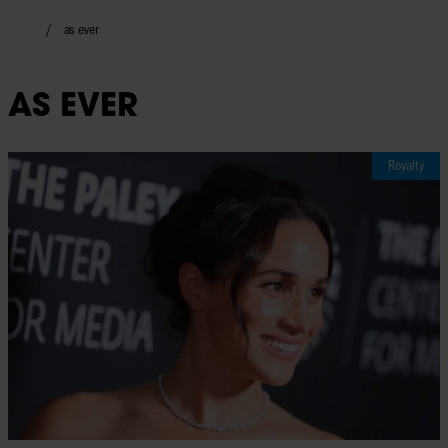
as ever
AS EVER
Royalty