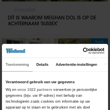
07/03/2025
DÍT IS WAAROM MEGHAN DOL IS OP DE
ACHTERNAAM ‘SUSSEX’
Royalty
Toestemming
Details
Advertentie-instellingen
Ov
Verantwoord gebruik van uw gegevens
Wij en
onze 1022 partners
verwerken je persoonlijke
gegevens (bijv. uw IP-adres) met behulp van
technologieën zoals cookies om informatie op uw
apparaat op te slaan en te gebruiken met als doel