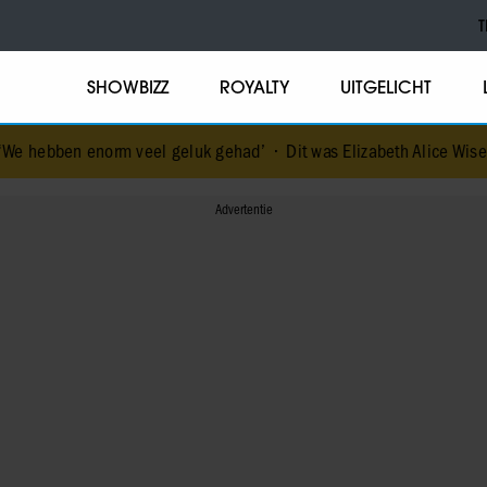
T
SHOWBIZZ
ROYALTY
UITGELICHT
rm veel geluk gehad’
•
Dit was Elizabeth Alice Wise, de royal die te