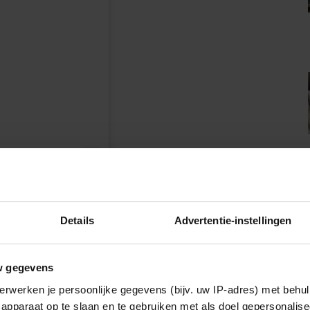
n
Details
Advertentie-instellingen
Een bericht gedeeld door The Prince and Princess of Wales (@princeandprincessofwales)
w gegevens
erwerken je persoonlijke gegevens (bijv. uw IP-adres) met behul
apparaat op te slaan en te gebruiken met als doel gepersonalise