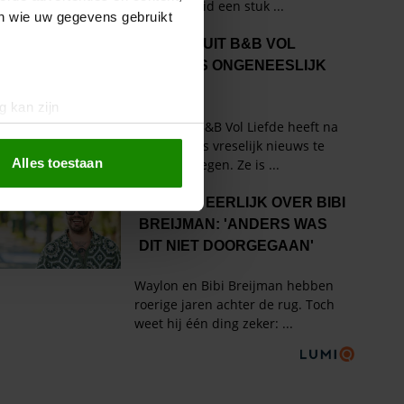
en wie uw gegevens gebruikt
g kan zijn
erprinting)
t
detailgedeelte
in. U kunt uw
Alles toestaan
 media te bieden en om ons
ze partners voor social
nformatie die u aan ze heeft
oord met onze cookies als u