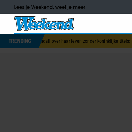
Lees je Weekend, weet je meer
TRENDING
ra Tindall over haar leven zonder koninklijke titels: ‘We hebben eno