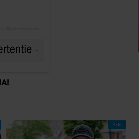
Een bericht gedeeld door The Prince and Princess of Wales (@princeandprincessofwales)
IA!
Party