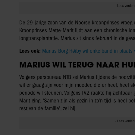
De 29-jarige zoon van de Noorse kroonprinses vroeg o
Kroonprinses Mette-Marit lijdt aan een chronische lo
longtransplantatie. Marius zit sinds februari in de gev
Lees ook:
Marius Borg Høiby wil enkelband in plaats 
MARIUS WIL TERUG NAAR HU
Volgens persbureau NTB zei Marius tijdens de hoorzittin
wil er graag zijn voor mijn moeder, die er heel, heel sle
periode wil steunen. Volgens TV2 raakte hij zichtbaa
Marit ging. ‘Samen zijn als gezin in zo’n tijd is heel 
rest van de familie’, zei hij.