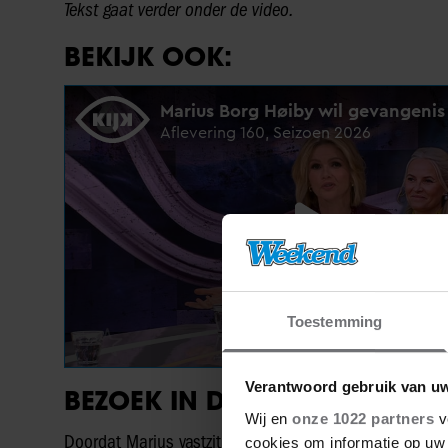
Tekst gaat verder onder de video.
BEKIJK OOK:
Toestemming
Verantwoord gebruik van u
BEZOEK IN DE GEVANGENIS
Wij en
onze 1022 partners
v
Doordat Marius vastzit, kan hij zijn moeder maar één k
cookies om informatie op uw 