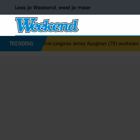
Lees je Weekend, weet je meer
TRENDING
rth & Fire-zangeres Jerney Kaagman (79) overleden
•
Barbra Streis