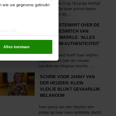
en wie uw gegevens gebruikt
g kan zijn
erprinting)
t
detailgedeelte
in. U kunt uw
Alles toestaan
 media te bieden en om ons
ze partners voor social
nformatie die u aan ze heeft
oord met onze cookies als u