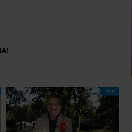
IA!
Party