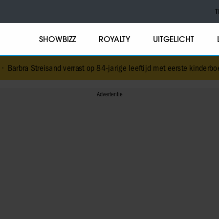
T
SHOWBIZZ
ROYALTY
UITGELICHT
and verrast op 84-jarige leeftijd met eerste kinderboek
•
NPO-manage