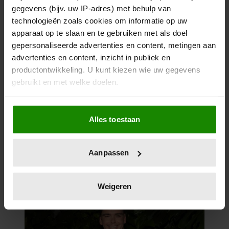
VOOR MEZELF’
gegevens (bijv. uw IP-adres) met behulp van
technologieën zoals cookies om informatie op uw
apparaat op te slaan en te gebruiken met als doel
gepersonaliseerde advertenties en content, metingen aan
advertenties en content, inzicht in publiek en
productontwikkeling. U kunt kiezen wie uw gegevens
gebruikt en met welke doelen.
Als u het toestaat, willen we ook graag:
Alles toestaan
Informatie verzamelen over uw geografische
locatie, die tot een paar meter nauwkeurig kan zijn
06/08/2026
Uw apparaat identificeren door het actief te
Aanpassen
EARTH & FIRE-ZANGERES JERNEY
scannen op specifieke eigenschappen (fingerprinting)
KAAGMAN (79) OVERLEDEN
Lees meer over hoe uw persoonlijke gegevens worden
verwerkt en stel uw voorkeuren in het
detailgedeelte
in.
Weigeren
U kunt uw toestemming op elk moment wijzigen of
intrekken in de Cookieverklaring.