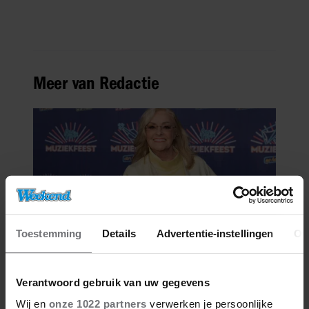
Meer van Redactie
Toestemming
Details
Advertentie-instellingen
Ov
08/08/2026
Verantwoord gebruik van uw gegevens
CORRY KONINGS GUL VOOR
GEZIN: ‘MEER VOOR OVER DAN
Wij en
onze 1022 partners
verwerken je persoonlijke