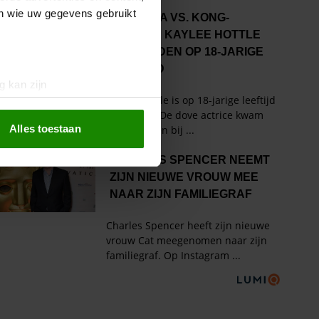
en wie uw gegevens gebruikt
g kan zijn
erprinting)
t
detailgedeelte
in. U kunt uw
Alles toestaan
 media te bieden en om ons
ze partners voor social
nformatie die u aan ze heeft
oord met onze cookies als u