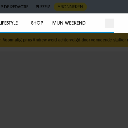
IP DE REDACTIE
PUZZELS
ABONNEREN
LIFESTYLE
SHOP
MIJN WEEKEND
 Andrew werd achtervolgd door vermeende stalker met bivakmuts
•