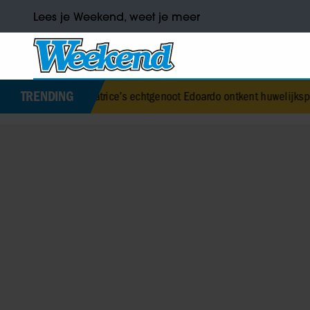
Lees je Weekend, weet je meer
TRENDING
 Beatrice’s echtgenoot Edoardo ontkent huwelijksproblemen
•
Jurre