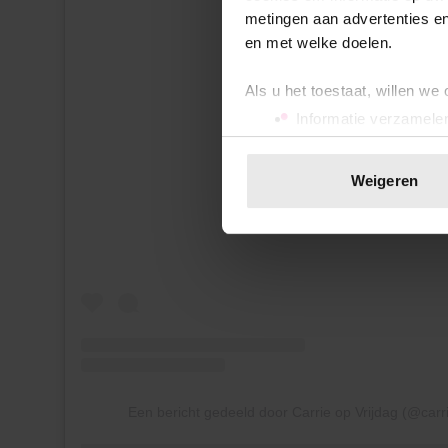
metingen aan advertenties en
en met welke doelen.
Als u het toestaat, willen we
Informatie verzamelen
Uw apparaat identific
Dit bericht op Instagram bekijke
Lees meer over hoe uw perso
Weigeren
toestemming op elk moment wi
We gebruiken cookies om cont
websiteverkeer te analyseren
media, adverteren en analys
verstrekt of die ze hebben v
onze website blijft gebruiken.
Een bericht gedeeld door Carrie op Vrijdag (@carr