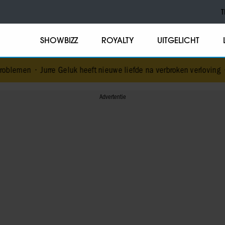
T
SHOWBIZZ
ROYALTY
UITGELICHT
 Geluk heeft nieuwe liefde na verbroken verloving
•
Voormalig prins