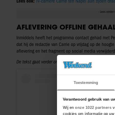
Lees ook:
Tv-carrière Carrie ten Napel aan zijden draa
AFLEVERING OFFLINE GEHAA
Inmiddels heeft het programma contact gehad met Peter
dat hij de redactie van Carrie op vrijdag op de hoogt
aflevering en het fragment op social media verwijder
De tekst gaat verder onder het Instagram bericht.
Toestemming
Verantwoord gebruik van u
Wij en
onze 1022 partners
v
cookies om informatie op uw 