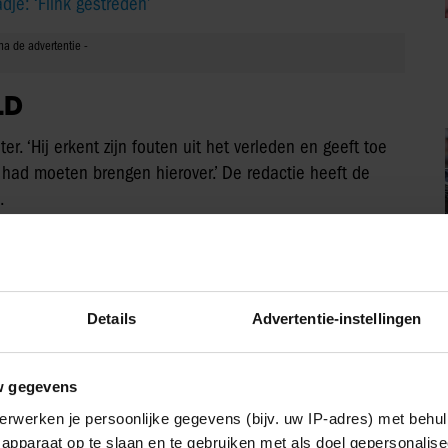
dje: ‘Flink gestreden’
LD
. ‘Hij erkent zijn fouten uit het verleden en geeft toe
e had moeten brengen hierover.’ De redactie heeft de
d.
Details
Advertentie-instellingen
w gegevens
erwerken je persoonlijke gegevens (bijv. uw IP-adres) met behul
apparaat op te slaan en te gebruiken met als doel gepersonalise