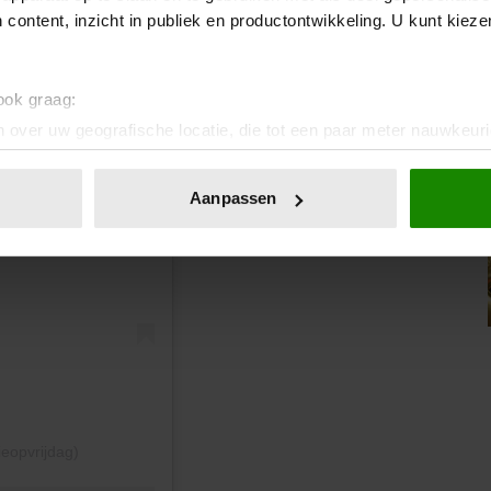
 content, inzicht in publiek en productontwikkeling. U kunt kiez
 ook graag:
 over uw geografische locatie, die tot een paar meter nauwkeuri
eren door het actief te scannen op specifieke eigenschappen (fing
n
onlijke gegevens worden verwerkt en stel uw voorkeuren in he
Aanpassen
jzigen of intrekken in de Cookieverklaring.
ent en advertenties te personaliseren, om functies voor social
. Ook delen we informatie over uw gebruik van onze site met on
e. Deze partners kunnen deze gegevens combineren met andere i
erzameld op basis van uw gebruik van hun services. U gaat akk
ieopvrijdag)