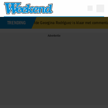
TRENDING
 verloofde Georgina Rodríguez is klaar met commentaar op haar li