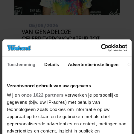
05/08/2026
VAN GENADELOZE
CELEBRITYPROVOCATEUR TOT
ERNSTIGE GEZONDHEIDSCRISIS:
WAT GEBEURDE ER MET PEREZ
HILTON?
Toestemming
Details
Advertentie-instellingen
Ov
Verantwoord gebruik van uw gegevens
Wij en
onze 1022 partners
verwerken je persoonlijke
gegevens (bijv. uw IP-adres) met behulp van
technologieën zoals cookies om informatie op uw
apparaat op te slaan en te gebruiken met als doel
gepersonaliseerde advertenties en content, metingen aan
05/08/2026
advertenties en content, inzicht in publiek en
JARENLANG VERDWENEN