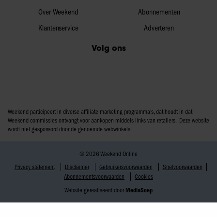
Over Weekend
Abonnementen
Klantenservice
Adverteren
Volg ons
Weekend participeert in diverse affiliate marketing programma’s, dat houdt in dat
Weekend commissies ontvangt voor aankopen middels links van retailers. Deze website
wordt niet gesponsord door de genoemde webwinkels.
© 2026 Weekend Online
Privacy statement
Disclaimer
Gebruikersvoorwaarden
Spelvoorwaarden
Abonnementsvoorwaarden
Cookies
Website gerealiseerd door
MediaSoep