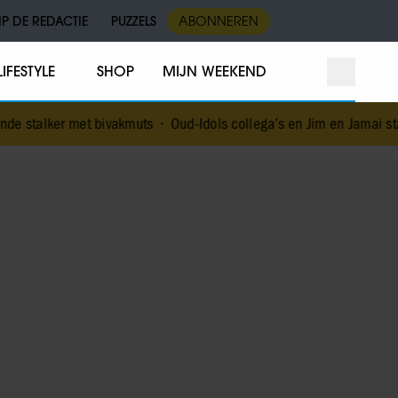
IP DE REDACTIE
PUZZELS
ABONNEREN
LIFESTYLE
SHOP
MIJN WEEKEND
kmuts
•
Oud-Idols collega’s en Jim en Jamai staan stil bij overlijd