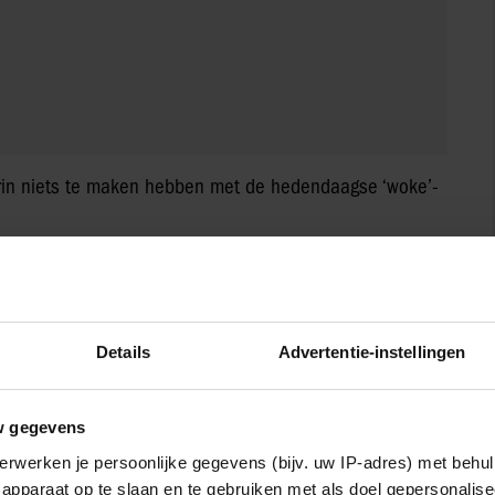
arin niets te maken hebben met de hedendaagse ‘woke’-
rin volgers hun zorgen uiten over bloot en de grenzen van
niet weer doen?’ Ze geeft aan dat deze reacties haar
Details
Advertentie-instellingen
st ruimte biedt voor humor en ontspanning. Volgens
 het geven van een moment van plezier, los van politieke
w gegevens
erwerken je persoonlijke gegevens (bijv. uw IP-adres) met behul
D
apparaat op te slaan en te gebruiken met als doel gepersonalise