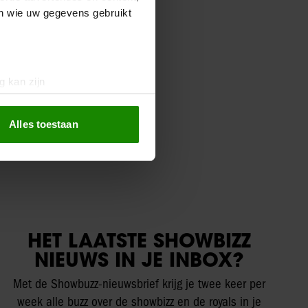
en wie uw gegevens gebruikt
g kan zijn
erprinting)
t
detailgedeelte
in. U kunt uw
Alles toestaan
 media te bieden en om ons
ze partners voor social
nformatie die u aan ze heeft
oord met onze cookies als u