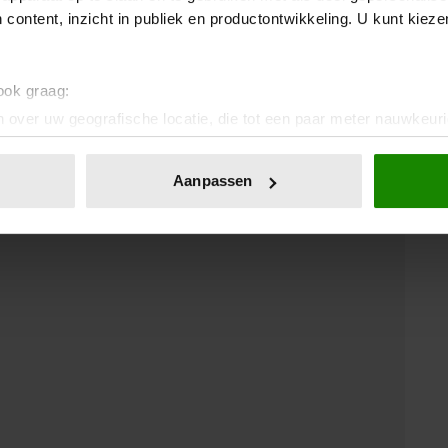
 content, inzicht in publiek en productontwikkeling. U kunt kiez
 ondanks dat de tijden veranderd zijn. ‘Veel mensen
maal niet mogelijk? Alles is mogelijk,’ zegt zij. Ze legt
agelijkse zorgen van mensen en dat de kern nog altijd
 ook graag:
enieten van humor.
 over uw geografische locatie, die tot een paar meter nauwkeuri
eren door het actief te scannen op specifieke eigenschappen (fing
onlijke gegevens worden verwerkt en stel uw voorkeuren in he
Aanpassen
jzigen of intrekken in de Cookieverklaring.
ent en advertenties te personaliseren, om functies voor social
. Ook delen we informatie over uw gebruik van onze site met on
e. Deze partners kunnen deze gegevens combineren met andere i
erzameld op basis van uw gebruik van hun services. U gaat akk