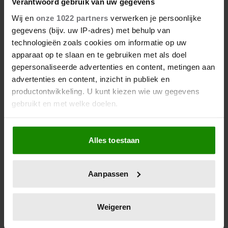
Verantwoord gebruik van uw gegevens
Wij en
onze 1022 partners
verwerken je persoonlijke
gegevens (bijv. uw IP-adres) met behulp van
06/08/2026
technologieën zoals cookies om informatie op uw
VICTOR VLAM BEKRITISEERT TIM
apparaat op te slaan en te gebruiken met als doel
NIEHE NA DUIDELIJKE GRENS
gepersonaliseerde advertenties en content, metingen aan
OVER VADER IVO: ‘EEN BEETJE
advertenties en content, inzicht in publiek en
ONSYMPATHIEK’
productontwikkeling. U kunt kiezen wie uw gegevens
gebruikt en met welke doelen.
Als u het toestaat, willen we ook graag:
Alles toestaan
Informatie verzamelen over uw geografische
locatie, die tot een paar meter nauwkeurig kan zijn
Uw apparaat identificeren door het actief te
Aanpassen
scannen op specifieke eigenschappen (fingerprinting)
Lees meer over hoe uw persoonlijke gegevens worden
verwerkt en stel uw voorkeuren in het
detailgedeelte
in.
06/08/2026
Weigeren
ROXEANNE EN ANDRÉ HAZES
U kunt uw toestemming op elk moment wijzigen of