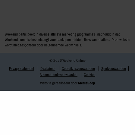
Weekend participeert in diverse affiliate marketing programma’s, dat houdt in dat
Weekend commissies ontvangt voor aankopen middels links van retailers. Deze website
wordt niet gesponsord door de genoemde webwinkels.
© 2026 Weekend Online
Privacy statement
Disclaimer
Gebruikersvoorwaarden
Spelvoorwaarden
Abonnementsvoorwaarden
Cookies
Website gerealiseerd door
MediaSoep