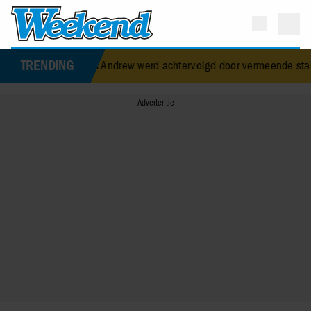
TRENDING
g prins Andrew werd achtervolgd door vermeende stalker met bivak