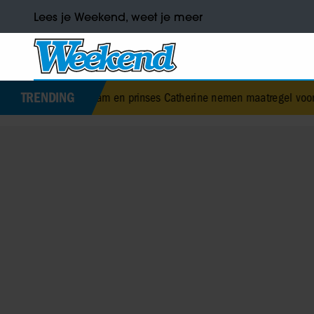
Lees je Weekend, weet je meer
TRENDING
s William en prinses Catherine nemen maatregel voor toekomstig lie