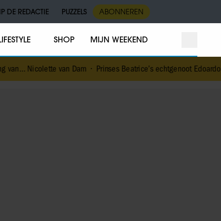
IP DE REDACTIE
PUZZELS
ABONNEREN
LIFESTYLE
SHOP
MIJN WEEKEND
te van Dam
•
Prinses Beatrice’s echtgenoot Edoardo ontkent huwel