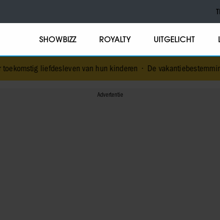
T
SHOWBIZZ
ROYALTY
UITGELICHT
fdesleven van hun kinderen
•
De vakantiebestemming van… Nicolet