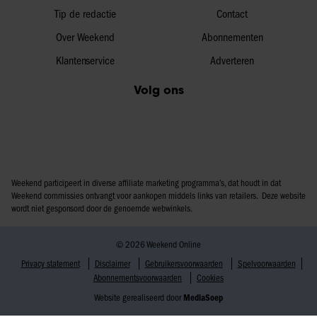
Tip de redactie
Contact
Over Weekend
Abonnementen
Klantenservice
Adverteren
Volg ons
Weekend participeert in diverse affiliate marketing programma’s, dat houdt in dat
Weekend commissies ontvangt voor aankopen middels links van retailers. Deze website
wordt niet gesponsord door de genoemde webwinkels.
© 2026 Weekend Online
Privacy statement
Disclaimer
Gebruikersvoorwaarden
Spelvoorwaarden
Abonnementsvoorwaarden
Cookies
Website gerealiseerd door
MediaSoep