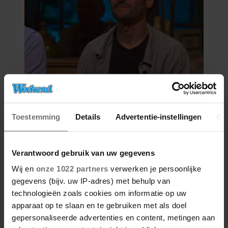
06/08/2026
VICTOR VLAM BEKRITISEERT TIM
NIEHE NA DUIDELIJKE GRENS
Toestemming
Details
Advertentie-instellingen
Ov
OVER VADER IVO: ‘EEN BEETJE
ONSYMPATHIEK’
Verantwoord gebruik van uw gegevens
Wij en
onze 1022 partners
verwerken je persoonlijke
gegevens (bijv. uw IP-adres) met behulp van
technologieën zoals cookies om informatie op uw
apparaat op te slaan en te gebruiken met als doel
gepersonaliseerde advertenties en content, metingen aan