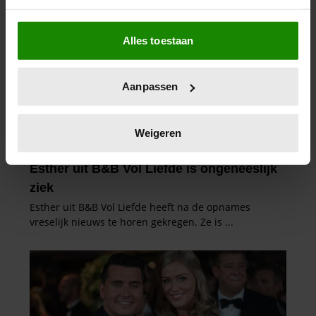
Als u het toestaat, willen we ook graag:
Alles toestaan
Informatie verzamelen over uw geografische
locatie, die tot een paar meter nauwkeurig kan zijn
Uw apparaat identificeren door het actief te
Aanpassen
scannen op specifieke eigenschappen (fingerprinting)
Lees meer over hoe uw persoonlijke gegevens worden
verwerkt en stel uw voorkeuren in het
detailgedeelte
in.
Weigeren
U kunt uw toestemming op elk moment wijzigen of
intrekken in de Cookieverklaring.
We gebruiken cookies om content en advertenties te
personaliseren, om functies voor social media te bieden
en om ons websiteverkeer te analyseren. Ook delen we
informatie over uw gebruik van onze site met onze
partners voor social media, adverteren en analyse. Deze
partners kunnen deze gegevens combineren met andere
informatie die u aan ze heeft verstrekt of die ze hebben
verzameld op basis van uw gebruik van hun services. U