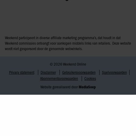
Weekend participeert in diverse affiliate marketing programma’s, dat houdt in dat
Weekend commissies ontvangt voor aankopen middels links van retailers. Deze website
wordt niet gesponsord door de genoemde webwinkels.
© 2026 Weekend Online
Privacy statement
Disclaimer
Gebruikersvoorwaarden
Spelvoorwaarden
Abonnementsvoorwaarden
Cookies
Website gerealiseerd door
MediaSoep