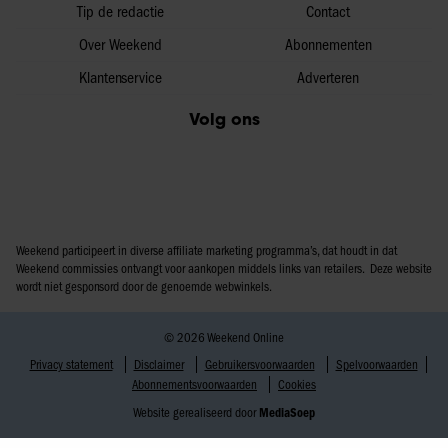
Tip de redactie
Contact
Over Weekend
Abonnementen
Klantenservice
Adverteren
Volg ons
Weekend participeert in diverse affiliate marketing programma’s, dat houdt in dat
Weekend commissies ontvangt voor aankopen middels links van retailers. Deze website
wordt niet gesponsord door de genoemde webwinkels.
© 2026 Weekend Online
Privacy statement
Disclaimer
Gebruikersvoorwaarden
Spelvoorwaarden
Abonnementsvoorwaarden
Cookies
Website gerealiseerd door
MediaSoep