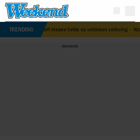
TRENDING
k heeft nieuwe liefde na verbroken verloving
•
Voormalig prins And