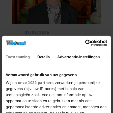
07/08/2026
JURRE GELUK HEEFT NIEUWE
LIEFDE NA VERBROKEN
VERLOVING
Toestemming
Details
Advertentie-instellingen
Ov
Verantwoord gebruik van uw gegevens
Wij en
onze 1022 partners
verwerken je persoonlijke
gegevens (bijv. uw IP-adres) met behulp van
technologieën zoals cookies om informatie op uw
apparaat op te slaan en te gebruiken met als doel
gepersonaliseerde advertenties en content, metingen aan
advertenties en content, inzicht in publiek en