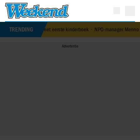
TRENDING
eeftijd met eerste kinderboek
•
NPO-manager Menno de Boer geschors