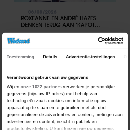
06/08/2026
ROXEANNE EN ANDRÉ HAZES
DENKEN TERUG AAN ‘KAPOT
ENGE’ HAZES-IMITATOR: ‘ECHT
NIET GOED BIJ JE PAASEI’
Toestemming
Details
Advertentie-instellingen
Ov
Verantwoord gebruik van uw gegevens
Wij en
onze 1022 partners
verwerken je persoonlijke
gegevens (bijv. uw IP-adres) met behulp van
technologieën zoals cookies om informatie op uw
apparaat op te slaan en te gebruiken met als doel
06/08/2026
gepersonaliseerde advertenties en content, metingen aan
FAMILIE PEREZ HILTON DEELT
advertenties en content, inzicht in publiek en
HOOPVOLLE UPDATE: ‘HIJ KAN
productontwikkeling. U kunt kiezen wie uw gegevens
COMMUNICEREN’