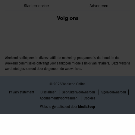
Klantenservice
Adverteren
Volg ons
Weekend participeert in diverse affiliate marketing programma’s, dat houdt in dat
Weekend commissies ontvangt voor aankopen middels links van retailers. Deze website
wordt niet gesponsord door de genoemde webwinkels.
© 2026 Weekend Online
Privacy statement
Disclaimer
Gebruikersvoorwaarden
Spelvoorwaarden
Abonnementsvoorwaarden
Cookies
Website gerealiseerd door
MediaSoep