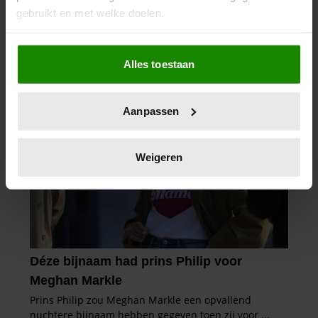
gebruikt en met welke doelen.
Als u het toestaat, willen we ook graag:
Alles toestaan
Informatie verzamelen over uw geografische
locatie, die tot een paar meter nauwkeurig kan zijn
Uw apparaat identificeren door het actief te
Aanpassen
scannen op specifieke eigenschappen (fingerprinting)
Lees meer over hoe uw persoonlijke gegevens worden
verwerkt en stel uw voorkeuren in het
detailgedeelte
in.
Weigeren
U kunt uw toestemming op elk moment wijzigen of
intrekken in de Cookieverklaring.
We gebruiken cookies om content en advertenties te
personaliseren, om functies voor social media te bieden
en om ons websiteverkeer te analyseren. Ook delen we
informatie over uw gebruik van onze site met onze
partners voor social media, adverteren en analyse. Deze
partners kunnen deze gegevens combineren met andere