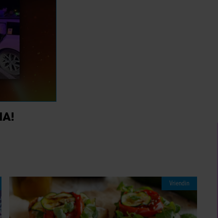
IA!
Vriendin