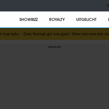
T
SHOWBIZZ
ROYALTY
UITGELICHT
Konings gul voor gezin: ‘Meer voor over dan voor mezelf’
•
De vakan