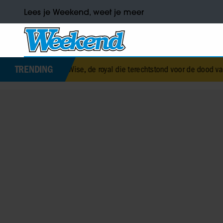
Lees je Weekend, weet je meer
TRENDING
 Wise, de royal die terechtstond voor de dood van haar baby
•
Corry 