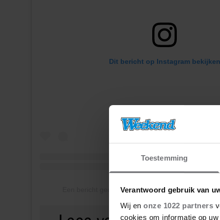
Dit bericht op Instagram bekijke
Toestemming
Een bericht gedeeld door Leontine Ruiters (@leon
Verantwoord gebruik van u
Wij en
onze 1022 partners
v
cookies om informatie op uw 