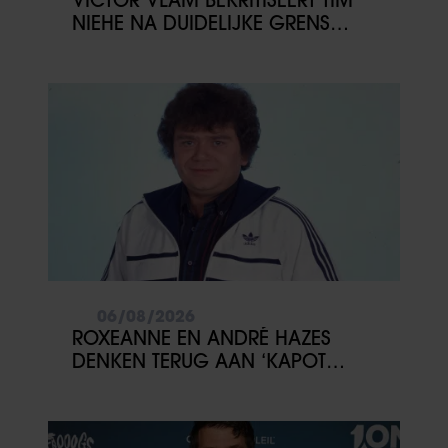
NIEHE NA DUIDELIJKE GRENS
OVER VADER IVO: ‘EEN BEETJE
ONSYMPATHIEK’
06/08/2026
ROXEANNE EN ANDRÉ HAZES
DENKEN TERUG AAN ‘KAPOT
ENGE’ HAZES-IMITATOR: ‘ECHT
NIET GOED BIJ JE PAASEI’