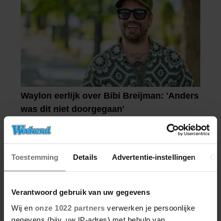
Toestemming
Details
Advertentie-instellingen
Ov
Verantwoord gebruik van uw gegevens
Wij en
onze 1022 partners
verwerken je persoonlijke
gegevens (bijv. uw IP-adres) met behulp van