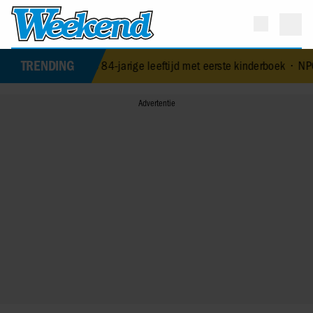
TRENDING
rast op 84-jarige leeftijd met eerste kinderboek
•
NPO-manager Menn