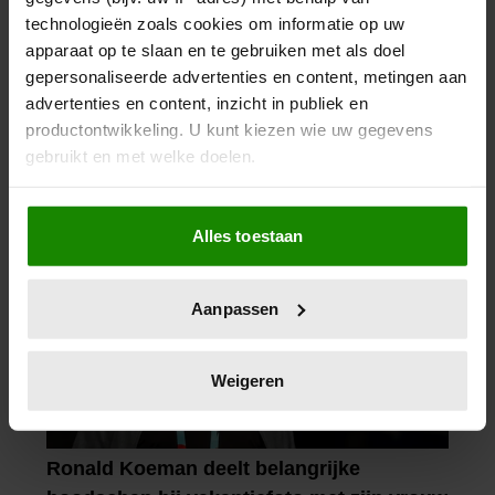
technologieën zoals cookies om informatie op uw
apparaat op te slaan en te gebruiken met als doel
gepersonaliseerde advertenties en content, metingen aan
advertenties en content, inzicht in publiek en
productontwikkeling. U kunt kiezen wie uw gegevens
gebruikt en met welke doelen.
Als u het toestaat, willen we ook graag:
Alles toestaan
Informatie verzamelen over uw geografische
locatie, die tot een paar meter nauwkeurig kan zijn
Uw apparaat identificeren door het actief te
Aanpassen
scannen op specifieke eigenschappen (fingerprinting)
Lees meer over hoe uw persoonlijke gegevens worden
verwerkt en stel uw voorkeuren in het
detailgedeelte
in.
Weigeren
U kunt uw toestemming op elk moment wijzigen of
intrekken in de Cookieverklaring.
We gebruiken cookies om content en advertenties te