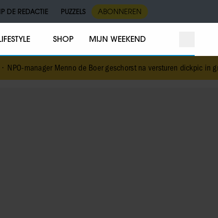
IP DE REDACTIE
PUZZELS
ABONNEREN
LIFESTYLE
SHOP
MIJN WEEKEND
o de Boer geschorst na versturen dickpic in groepsapp met colle