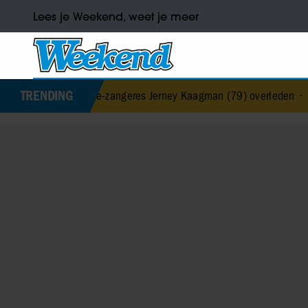
Lees je Weekend, weet je meer
TRENDING
Fire-zangeres Jerney Kaagman (79) overleden
•
Barbra Streisand ve