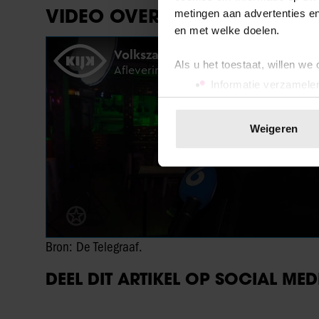
VIDEO OVER DE DIEFSTAL:
metingen aan advertenties en
en met welke doelen.
Als u het toestaat, willen we
Informatie verzamelen
Uw apparaat identific
Lees meer over hoe uw perso
Weigeren
toestemming op elk moment wi
We gebruiken cookies om cont
websiteverkeer te analyseren
media, adverteren en analys
verstrekt of die ze hebben v
onze website blijft gebruiken.
Bron: De Telegraaf.
DEEL DIT ARTIKEL OP SOCIAL MED