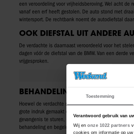
een veroordeling voor vrijheidsberoving. Wel acht d
vanaf een erf heeft gestolen. De auto stond met dra
wintersport. De rechtbank noemt de autodiefstal daaro
OOK DIEFSTAL UIT ANDERE A
De verdachte is daarnaast veroordeeld voor het stele
dagen vóór de diefstal van de BMW. Van een derde ve
vrijgesproken.
BEHANDELING GAAT VOOR N
Toestemming
Hoewel de verdachte niet wordt veroordeeld voor vrijh
grote indruk gemaakt op de ouders en de kinderen. D
Verantwoord gebruik van u
gevangenis te sturen, omdat de maatschappij volgens h
Wij en
onze 1022 partners
v
behandeling en begeleiding.
cookies om informatie op uw 