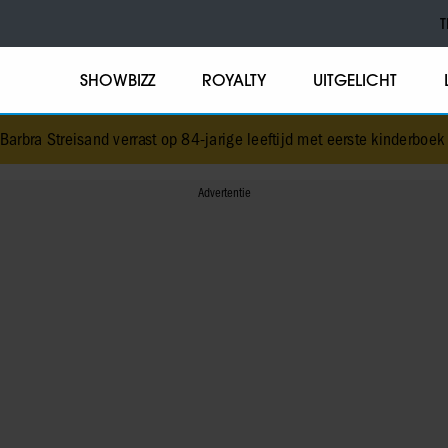
T
SHOWBIZZ
ROYALTY
UITGELICHT
rrast op 84-jarige leeftijd met eerste kinderboek
•
NPO-manager Menn