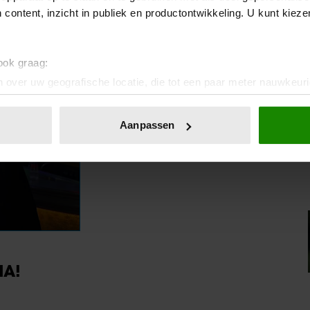
 content, inzicht in publiek en productontwikkeling. U kunt kiez
 ook graag:
 over uw geografische locatie, die tot een paar meter nauwkeuri
eren door het actief te scannen op specifieke eigenschappen (fing
onlijke gegevens worden verwerkt en stel uw voorkeuren in he
Aanpassen
jzigen of intrekken in de Cookieverklaring.
ent en advertenties te personaliseren, om functies voor social
. Ook delen we informatie over uw gebruik van onze site met on
e. Deze partners kunnen deze gegevens combineren met andere i
erzameld op basis van uw gebruik van hun services. U gaat akk
IA!