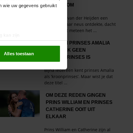
en wie uw gegevens gebruikt
g kan zijn
erprinting)
t
detailgedeelte
in. U kunt uw
Alles toestaan
 media te bieden en om ons
ze partners voor social
nformatie die u aan ze heeft
oord met onze cookies als u