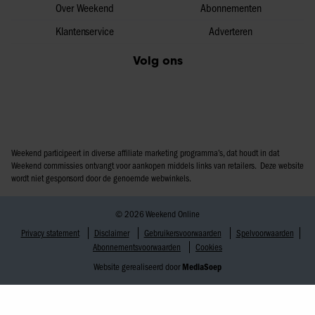
Over Weekend
Abonnementen
Klantenservice
Adverteren
Volg ons
Weekend participeert in diverse affiliate marketing programma’s, dat houdt in dat
Weekend commissies ontvangt voor aankopen middels links van retailers. Deze website
wordt niet gesponsord door de genoemde webwinkels.
© 2026 Weekend Online
Privacy statement
Disclaimer
Gebruikersvoorwaarden
Spelvoorwaarden
Abonnementsvoorwaarden
Cookies
Website gerealiseerd door
MediaSoep