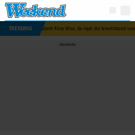
TRENDING
was Elizabeth Alice Wise, de royal die terechtstond voor de dood van