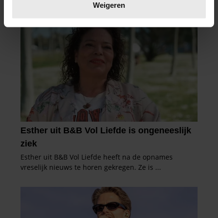
verwerkt en stel uw voorkeuren in het
detailgedeelte
in.
Weigeren
U kunt uw toestemming op elk moment wijzigen of
intrekken in de Cookieverklaring.
We gebruiken cookies om content en advertenties te
personaliseren, om functies voor social media te bieden
en om ons websiteverkeer te analyseren. Ook delen we
informatie over uw gebruik van onze site met onze
partners voor social media, adverteren en analyse. Deze
partners kunnen deze gegevens combineren met andere
informatie die u aan ze heeft verstrekt of die ze hebben
verzameld op basis van uw gebruik van hun services. U
gaat akkoord met onze cookies als u onze website blijft
gebruiken.