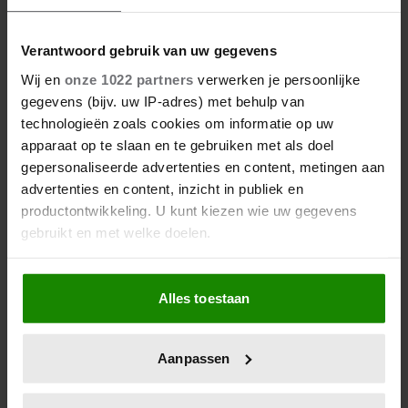
Verantwoord gebruik van uw gegevens
Wij en
onze 1022 partners
verwerken je persoonlijke
gegevens (bijv. uw IP-adres) met behulp van
technologieën zoals cookies om informatie op uw
apparaat op te slaan en te gebruiken met als doel
gepersonaliseerde advertenties en content, metingen aan
advertenties en content, inzicht in publiek en
productontwikkeling. U kunt kiezen wie uw gegevens
gebruikt en met welke doelen.
Als u het toestaat, willen we ook graag:
Alles toestaan
Informatie verzamelen over uw geografische
locatie, die tot een paar meter nauwkeurig kan zijn
Uw apparaat identificeren door het actief te
Aanpassen
scannen op specifieke eigenschappen (fingerprinting)
Lees meer over hoe uw persoonlijke gegevens worden