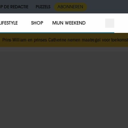
IP DE REDACTIE
PUZZELS
ABONNEREN
LIFESTYLE
SHOP
MIJN WEEKEND
n prinses Catherine nemen maatregel voor toekomstig liefdesleven v