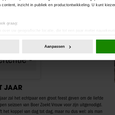
 content, inzicht in publiek en productontwikkeling. U kunt kiez
 ook graag:
 over uw geografische locatie, die tot een paar meter nauwkeuri
eren door het actief te scannen op specifieke eigenschappen (fing
tvrouwofficial)
onlijke gegevens worden verwerkt en stel uw voorkeuren in he
Aanpassen
jzigen of intrekken in de Cookieverklaring.
ent en advertenties te personaliseren, om functies voor social
. Ook delen we informatie over uw gebruik van onze site met on
e. Deze partners kunnen deze gegevens combineren met andere i
erzameld op basis van uw gebruik van hun services. U gaat akk
T JAAR
ajaar zal het echtpaar een groot feest geven om de liefde
pen seizoen van Boer Zoekt Vrouw voor zijn uitgenodigd.
ft het koppel van dag tot dag, maar nu dus wel: als man