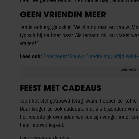
naar het gemeentehuis. ‘Een mooie dag’, aldus Dorie
GEEN VRIENDIN MEER
Jan is ook erg gelukkig: ‘We zijn nu man en vrouw. Moo
typisch bij de boer past: ‘Als iemand mij nu vraagt wa
vragen!”.
Lees ook:
Boer zoekt Vrouw’s Deedry nog altijd geluk
FEEST MET CADEAUS
Toen het stel getrouwd terug kwam, hebben ze koffie
Daar kregen ze ook cadeaus, met als bijzondere verra
het recentelijk overlijden van Jan zijn vorige hond. E
haar nieuwe kapsel.
Lees verder na de post.