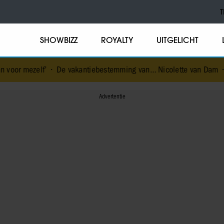
T
SHOWBIZZ
ROYALTY
UITGELICHT
De vakantiebestemming van… Nicolette van Dam
•
Prins William e