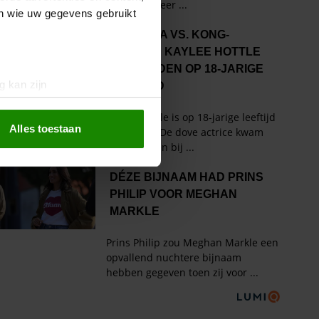
en wie uw gegevens gebruikt
g kan zijn
erprinting)
t
detailgedeelte
in. U kunt uw
Alles toestaan
 media te bieden en om ons
ze partners voor social
nformatie die u aan ze heeft
oord met onze cookies als u