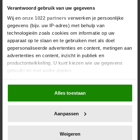
Verantwoord gebruik van uw gegevens
Wij en
onze 1022 partners
verwerken je persoonlijke
gegevens (bijv. uw IP-adres) met behulp van
technologieën zoals cookies om informatie op uw
apparaat op te slaan en te gebruiken met als doel
gepersonaliseerde advertenties en content, metingen aan
advertenties en content, inzicht in publiek en
productontwikkeling. U kunt kiezen wie uw gegevens
gebruikt en met welke doelen.
Als u het toestaat, willen we ook graag:
Alles toestaan
Informatie verzamelen over uw geografische
locatie, die tot een paar meter nauwkeurig kan zijn
Uw apparaat identificeren door het actief te
Aanpassen
scannen op specifieke eigenschappen (fingerprinting)
Lees meer over hoe uw persoonlijke gegevens worden
verwerkt en stel uw voorkeuren in het
detailgedeelte
in.
Weigeren