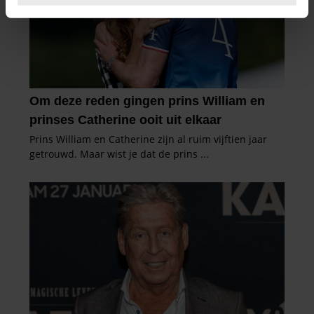
U kunt uw toestemming op elk moment wijzigen of
intrekken in de Cookieverklaring.
We gebruiken cookies om content en advertenties te
personaliseren, om functies voor social media te bieden
en om ons websiteverkeer te analyseren. Ook delen we
informatie over uw gebruik van onze site met onze
partners voor social media, adverteren en analyse. Deze
partners kunnen deze gegevens combineren met andere
informatie die u aan ze heeft verstrekt of die ze hebben
verzameld op basis van uw gebruik van hun services. U
gaat akkoord met onze cookies als u onze website blijft
gebruiken.