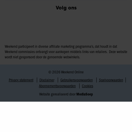
Volg ons
Weekend participeert in diverse affiliate marketing programma’s, dat houdt in dat
Weekend commissies ontvangt voor aankopen middels links van retailers. Deze website
wordt niet gesponsord door de genoemde webwinkels.
© 2026 Weekend Online
Privacy statement
Disclaimer
Gebruikersvoorwaarden
Spelvoorwaarden
Abonnementsvoorwaarden
Cookies
Website gerealiseerd door
MediaSoep