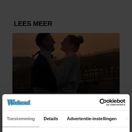
Toestemming
Details
Advertentie-instellingen
Ov