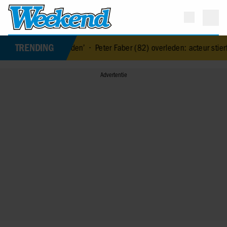
TRENDING
 gevonden’
•
Peter Faber (82) overleden: acteur stierf vredig in het b