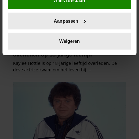
Alles toestaan
Informatie verzamelen over uw geografische
locatie, die tot een paar meter nauwkeurig kan zijn
Uw apparaat identificeren door het actief te
Aanpassen
scannen op specifieke eigenschappen (fingerprinting)
Lees meer over hoe uw persoonlijke gegevens worden
verwerkt en stel uw voorkeuren in het
detailgedeelte
in.
Weigeren
U kunt uw toestemming op elk moment wijzigen of
intrekken in de Cookieverklaring.
We gebruiken cookies om content en advertenties te
personaliseren, om functies voor social media te bieden
en om ons websiteverkeer te analyseren. Ook delen we
informatie over uw gebruik van onze site met onze
partners voor social media, adverteren en analyse. Deze
partners kunnen deze gegevens combineren met andere
informatie die u aan ze heeft verstrekt of die ze hebben
verzameld op basis van uw gebruik van hun services. U
gaat akkoord met onze cookies als u onze website blijft
gebruiken.