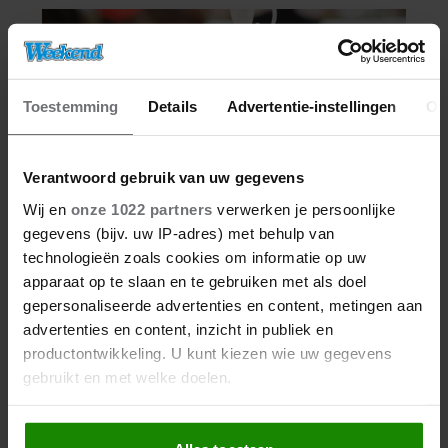
Toestemming
Details
Advertentie-instellingen
Ov
Verantwoord gebruik van uw gegevens
Wij en
onze 1022 partners
verwerken je persoonlijke
gegevens (bijv. uw IP-adres) met behulp van
technologieën zoals cookies om informatie op uw
apparaat op te slaan en te gebruiken met als doel
gepersonaliseerde advertenties en content, metingen aan
advertenties en content, inzicht in publiek en
productontwikkeling. U kunt kiezen wie uw gegevens
gebruikt en met welke doelen.
Als u het toestaat, willen we ook graag: