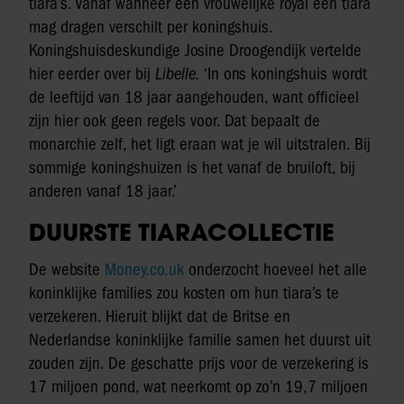
tiara’s. Vanaf wanneer een vrouwelijke royal een tiara
mag dragen verschilt per koningshuis.
Koningshuisdeskundige Josine Droogendijk vertelde
hier eerder over bij
Libelle.
‘In ons koningshuis wordt
de leeftijd van 18 jaar aangehouden, want officieel
zijn hier ook geen regels voor. Dat bepaalt de
monarchie zelf, het ligt eraan wat je wil uitstralen. Bij
sommige koningshuizen is het vanaf de bruiloft, bij
anderen vanaf 18 jaar.’
DUURSTE TIARACOLLECTIE
De website
Money.co.uk
onderzocht hoeveel het alle
koninklijke families zou kosten om hun tiara’s te
verzekeren. Hieruit blijkt dat de Britse en
Nederlandse koninklijke familie samen het duurst uit
zouden zijn. De geschatte prijs voor de verzekering is
17 miljoen pond, wat neerkomt op zo’n 19,7 miljoen