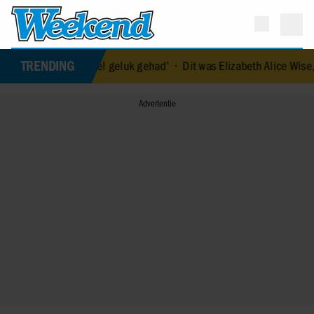
TRENDING
rm veel geluk gehad’
•
Dit was Elizabeth Alice Wise, de royal die te